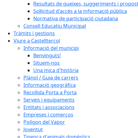
Resultats de queixes, suggeriments i propos
Sol·licitud d'accés a la informació pública
Normativa de participació ciutadana
Consell Educatiu Municipal
Tràmits i gestions
Viure a Castellterçol
Informació del municipi
Benvinguts!
Situem-nos
Una mica d'història
Plànol / Guia de carrers
Informació geogràfica
Recollida Porta a Porta
Serveis i equipaments
Entitats i associacions
Empreses i comerços
Polígon del Vapor
Joventut
Tinença d'animals domèstics