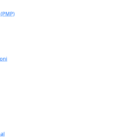
 (PMP)
moni
al