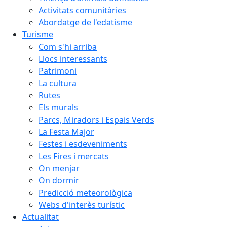
Activitats comunitàries
Abordatge de l'edatisme
Turisme
Com s'hi arriba
Llocs interessants
Patrimoni
La cultura
Rutes
Els murals
Parcs, Miradors i Espais Verds
La Festa Major
Festes i esdeveniments
Les Fires i mercats
On menjar
On dormir
Predicció meteorològica
Webs d'interès turístic
Actualitat