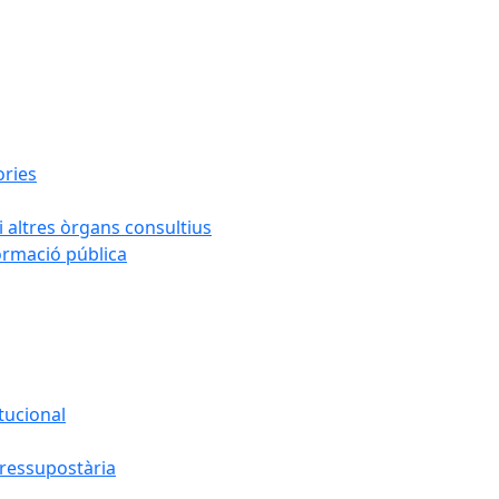
ories
i altres òrgans consultius
formació pública
tucional
pressupostària