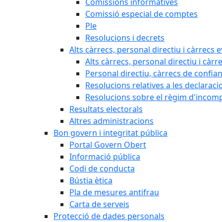
Comissions informatives
Comissió especial de comptes
Ple
Resolucions i decrets
Alts càrrecs, personal directiu i càrrecs 
Alts càrrecs, personal directiu i càrr
Personal directiu, càrrecs de confia
Resolucions relatives a les declaracio
Resolucions sobre el règim d'incompat
Resultats electorals
Altres administracions
Bon govern i integritat pública
Portal Govern Obert
Informació pública
Codi de conducta
Bústia ètica
Pla de mesures antifrau
Carta de serveis
Protecció de dades personals