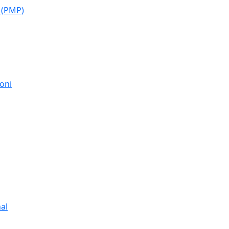
 (PMP)
moni
al