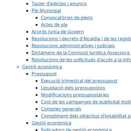
Tauler d'edictes i anuncis
Ple Municipal
Convocatòries de plens
Actes de ple
Acords Junta de Govern
Resolucions i decrets d'Alcaldia i de les regid
Resolucions administratives i judicials
Dictàmens de la Comissió Jurídica Assessora 
Resolucions de les sol·licituds d'accés a la in
Gestió econòmica
Pressupost
Execució trimestral del pressupost
Liquidació dels pressupostos
Modificacions pressupostàries
Cost de les campanyes de publicitat insti
Comptes generals
Compliment dels objectius d'estabilitat 
Gestió econòmica
Indicadors de gestió econòmica