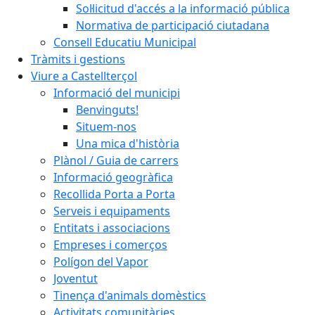
Sol·licitud d'accés a la informació pública
Normativa de participació ciutadana
Consell Educatiu Municipal
Tràmits i gestions
Viure a Castellterçol
Informació del municipi
Benvinguts!
Situem-nos
Una mica d'història
Plànol / Guia de carrers
Informació geogràfica
Recollida Porta a Porta
Serveis i equipaments
Entitats i associacions
Empreses i comerços
Polígon del Vapor
Joventut
Tinença d'animals domèstics
Activitats comunitàries