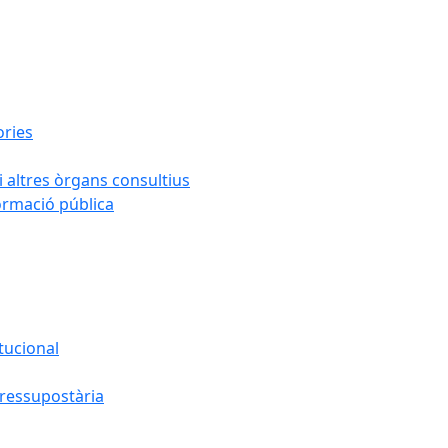
ories
i altres òrgans consultius
formació pública
tucional
pressupostària