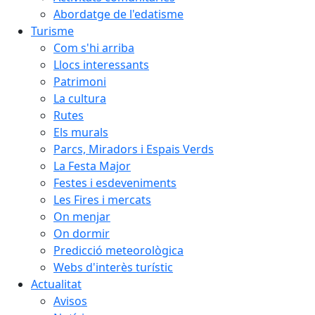
Abordatge de l'edatisme
Turisme
Com s'hi arriba
Llocs interessants
Patrimoni
La cultura
Rutes
Els murals
Parcs, Miradors i Espais Verds
La Festa Major
Festes i esdeveniments
Les Fires i mercats
On menjar
On dormir
Predicció meteorològica
Webs d'interès turístic
Actualitat
Avisos