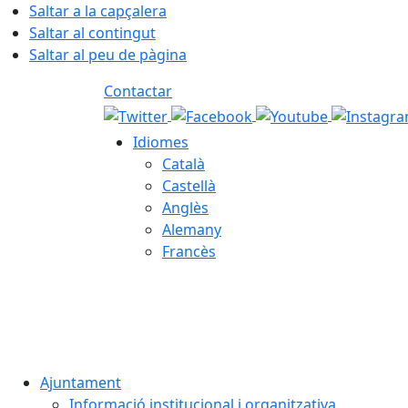
Saltar a la capçalera
Saltar al contingut
Saltar al peu de pàgina
Contactar
Idiomes
Català
Castellà
Anglès
Alemany
Francès
07.08.2026 | 21:45
Ajuntament
Informació institucional i organitzativa