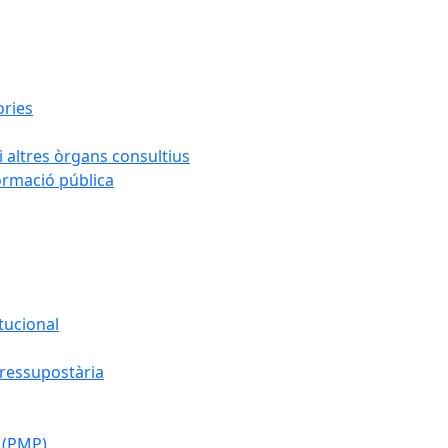
ories
i altres òrgans consultius
formació pública
tucional
pressupostària
 (PMP)