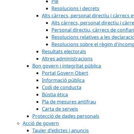
Ple
Resolucions i decrets
Alts càrrecs, personal directiu i càrrecs 
Alts càrrecs, personal directiu i càrr
Personal directiu, càrrecs de confia
Resolucions relatives a les declaracio
Resolucions sobre el règim d'incompat
Resultats electorals
Altres administracions
Bon govern i integritat pública
Portal Govern Obert
Informació pública
Codi de conducta
Bústia ètica
Pla de mesures antifrau
Carta de serveis
Protecció de dades personals
Acció de govern
Tauler d'edictes i anuncis