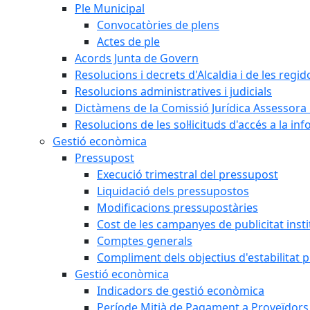
Ple Municipal
Convocatòries de plens
Actes de ple
Acords Junta de Govern
Resolucions i decrets d'Alcaldia i de les regid
Resolucions administratives i judicials
Dictàmens de la Comissió Jurídica Assessora 
Resolucions de les sol·licituds d'accés a la in
Gestió econòmica
Pressupost
Execució trimestral del pressupost
Liquidació dels pressupostos
Modificacions pressupostàries
Cost de les campanyes de publicitat insti
Comptes generals
Compliment dels objectius d'estabilitat 
Gestió econòmica
Indicadors de gestió econòmica
Període Mitjà de Pagament a Proveïdors