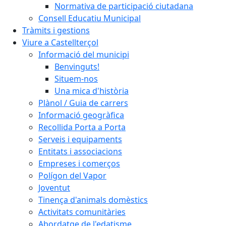
Normativa de participació ciutadana
Consell Educatiu Municipal
Tràmits i gestions
Viure a Castellterçol
Informació del municipi
Benvinguts!
Situem-nos
Una mica d'història
Plànol / Guia de carrers
Informació geogràfica
Recollida Porta a Porta
Serveis i equipaments
Entitats i associacions
Empreses i comerços
Polígon del Vapor
Joventut
Tinença d'animals domèstics
Activitats comunitàries
Abordatge de l'edatisme