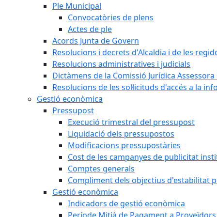
Ple Municipal
Convocatòries de plens
Actes de ple
Acords Junta de Govern
Resolucions i decrets d'Alcaldia i de les regid
Resolucions administratives i judicials
Dictàmens de la Comissió Jurídica Assessora 
Resolucions de les sol·licituds d'accés a la in
Gestió econòmica
Pressupost
Execució trimestral del pressupost
Liquidació dels pressupostos
Modificacions pressupostàries
Cost de les campanyes de publicitat insti
Comptes generals
Compliment dels objectius d'estabilitat 
Gestió econòmica
Indicadors de gestió econòmica
Període Mitjà de Pagament a Proveïdors