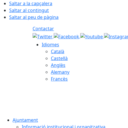
Saltar a la capçalera
Saltar al contingut
Saltar al peu de pàgina
Contactar
Idiomes
Català
Castellà
Anglès
Alemany
Francès
09.08.2026 | 13:24
Ajuntament
Informació institucional i organitzativa