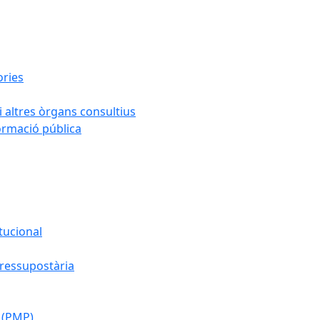
ories
i altres òrgans consultius
formació pública
tucional
pressupostària
 (PMP)