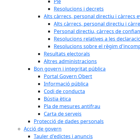
Ple
Resolucions i decrets
Alts càrrecs, personal directiu i càrrecs 
Alts càrrecs, personal directiu i càrr
Personal directiu, càrrecs de confia
Resolucions relatives a les declaracio
Resolucions sobre el règim d'incompat
Resultats electorals
Altres administracions
Bon govern i integritat pública
Portal Govern Obert
Informació pública
Codi de conducta
Bústia ètica
Pla de mesures antifrau
Carta de serveis
Protecció de dades personals
Acció de govern
Tauler d'edictes i anuncis