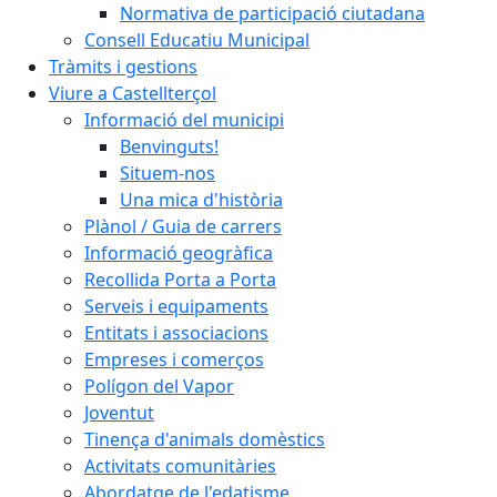
Normativa de participació ciutadana
Consell Educatiu Municipal
Tràmits i gestions
Viure a Castellterçol
Informació del municipi
Benvinguts!
Situem-nos
Una mica d'història
Plànol / Guia de carrers
Informació geogràfica
Recollida Porta a Porta
Serveis i equipaments
Entitats i associacions
Empreses i comerços
Polígon del Vapor
Joventut
Tinença d'animals domèstics
Activitats comunitàries
Abordatge de l'edatisme