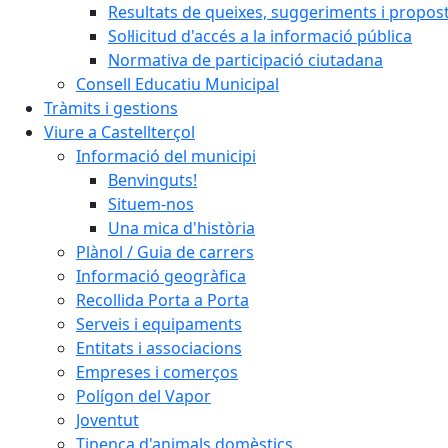
Resultats de queixes, suggeriments i propos
Sol·licitud d'accés a la informació pública
Normativa de participació ciutadana
Consell Educatiu Municipal
Tràmits i gestions
Viure a Castellterçol
Informació del municipi
Benvinguts!
Situem-nos
Una mica d'història
Plànol / Guia de carrers
Informació geogràfica
Recollida Porta a Porta
Serveis i equipaments
Entitats i associacions
Empreses i comerços
Polígon del Vapor
Joventut
Tinença d'animals domèstics