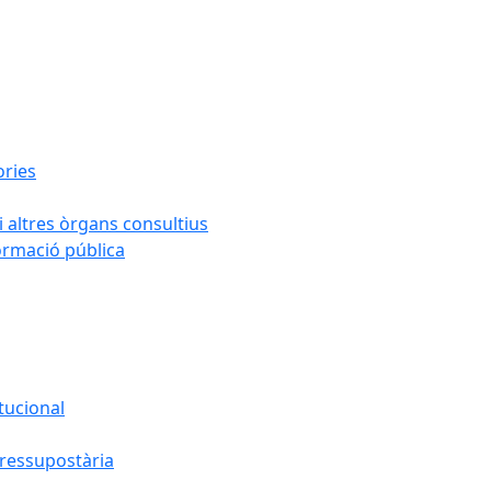
ories
i altres òrgans consultius
formació pública
tucional
pressupostària