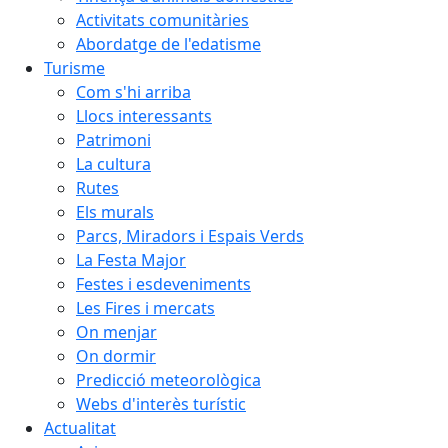
Activitats comunitàries
Abordatge de l'edatisme
Turisme
Com s'hi arriba
Llocs interessants
Patrimoni
La cultura
Rutes
Els murals
Parcs, Miradors i Espais Verds
La Festa Major
Festes i esdeveniments
Les Fires i mercats
On menjar
On dormir
Predicció meteorològica
Webs d'interès turístic
Actualitat