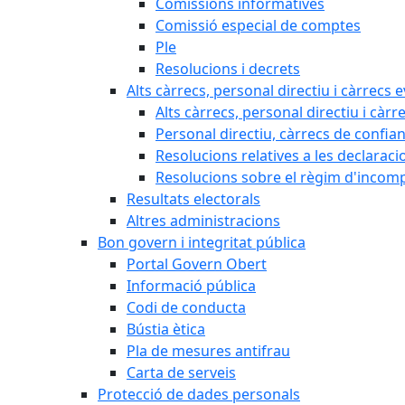
Comissions informatives
Comissió especial de comptes
Ple
Resolucions i decrets
Alts càrrecs, personal directiu i càrrecs 
Alts càrrecs, personal directiu i càrr
Personal directiu, càrrecs de confia
Resolucions relatives a les declaracio
Resolucions sobre el règim d'incompat
Resultats electorals
Altres administracions
Bon govern i integritat pública
Portal Govern Obert
Informació pública
Codi de conducta
Bústia ètica
Pla de mesures antifrau
Carta de serveis
Protecció de dades personals