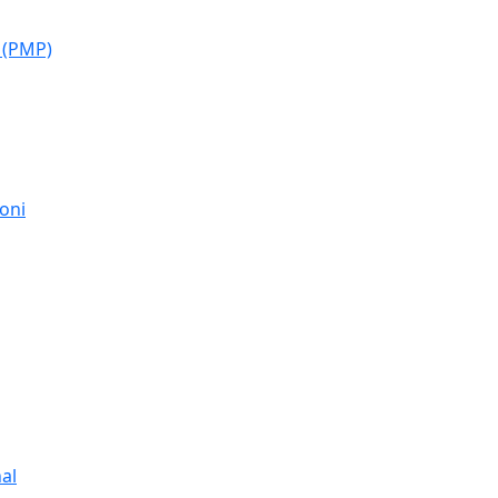
 (PMP)
moni
al