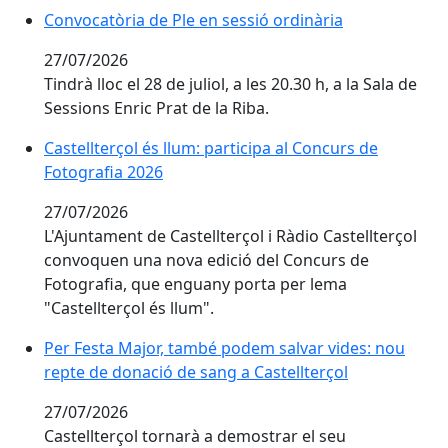
Convocatòria de Ple en sessió ordinària
Convocatòria de Ple en sessió ordinària
27/07/2026
Tindrà lloc el 28 de juliol, a les 20.30 h, a la Sala de
Sessions Enric Prat de la Riba.
Castellterçol és llum: participa al Concurs de Fotogra
Castellterçol és llum: participa al Concurs de
Fotografia 2026
27/07/2026
L'Ajuntament de Castellterçol i Ràdio Castellterçol
convoquen una nova edició del Concurs de
Fotografia, que enguany porta per lema
"Castellterçol és llum".
Per Festa Major, també podem salvar vides: nou repte
Per Festa Major, també podem salvar vides: nou
repte de donació de sang a Castellterçol
27/07/2026
Castellterçol tornarà a demostrar el seu