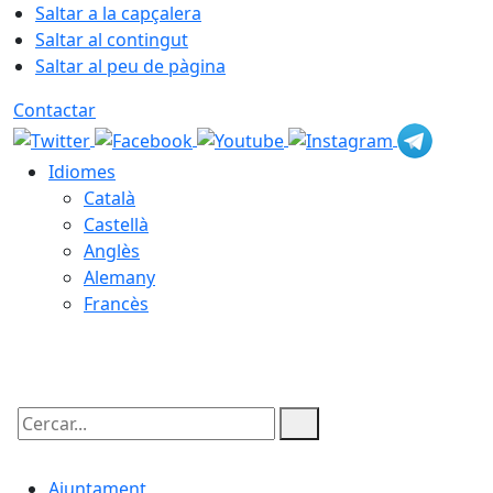
Saltar a la capçalera
Saltar al contingut
Saltar al peu de pàgina
Contactar
Idiomes
Català
Castellà
Anglès
Alemany
Francès
08.08.2026 | 07:45
Cercar:
Ajuntament