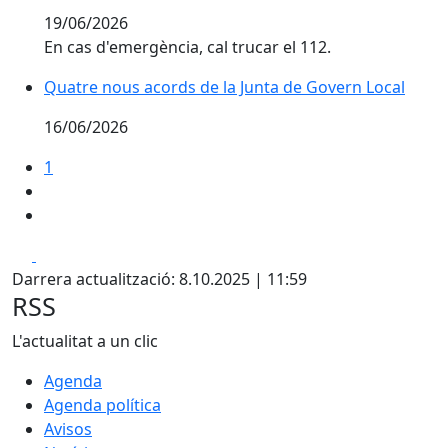
19/06/2026
En cas d'emergència, cal trucar el 112.
Quatre nous acords de la Junta de Govern Local
Quatre nous acords de la Junta de Govern Local
16/06/2026
1
Facebook
X
Darrera actualització: 8.10.2025 | 11:59
RSS
L'actualitat a un clic
Agenda
Agenda política
Avisos