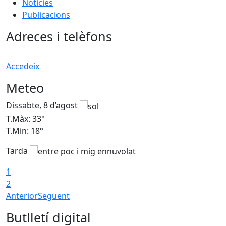
Notícies
Publicacions
Adreces i telèfons
Accedeix
Meteo
Dissabte, 8 d’agost
D
T.Màx: 33°
T
T.Min: 18°
T
Tarda
1
2
Anterior
Següent
Butlletí digital