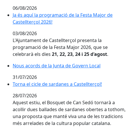
06/08/2026
Ja és aquí la programació de la Festa Major de Castell
Ja és aquí la programació de la Festa Major de
Castellterçol 2026!
03/08/2026
L'Ajuntament de Castellterçol presenta la
programació de la Festa Major 2026, que se
celebrarà els dies
21, 22, 23, 24 i 25 d'agost
.
Nous acords de la Junta de Govern Local
Nous acords de la Junta de Govern Local
31/07/2026
Torna el cicle de sardanes a Castellterçol!
Torna el cicle de sardanes a Castellterçol!
28/07/2026
Aquest estiu, el Bosquet de Can Sedó tornarà a
acollir dues ballades de sardanes obertes a tothom,
una proposta que manté viva una de les tradicions
més arrelades de la cultura popular catalana.