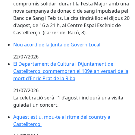
compromís solidari durant la Festa Major amb una
nova campanya de donació de sang impulsada pel
Banc de Sang i Teixits. La cita tindrà lloc el dijous 20
d'agost, de 16 a 21 h, al Centre Espai Escènic de
Castellterçol (carrer del Racó, 8).
Nou acord de la Junta de Govern Local
Nou acord de la Junta de Govern Local
22/07/2026
El Departament de Cultura i l’Ajuntament de Castellte
El Departament de Cultura i l’Ajuntament de
Castellterçol commemoren el 109è aniversari de la
mort d’Enric Prat de la Riba
21/07/2026
La celebració serà l’1 d’agost i inclourà una visita
guiada i un concert.
Aquest estiu, mou-te al ritme del country a Castellter
Aquest estiu, mou-te al ritme del country a
Castellterçol