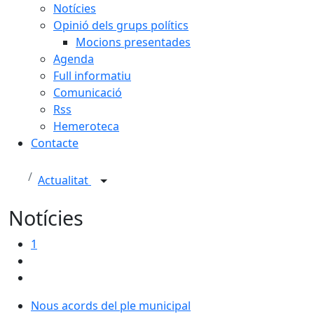
Notícies
Opinió dels grups polítics
Mocions presentades
Agenda
Full informatiu
Comunicació
Rss
Hemeroteca
Contacte
Actualitat
Notícies
1
Nous acords del ple municipal
Nous acords del ple municipal