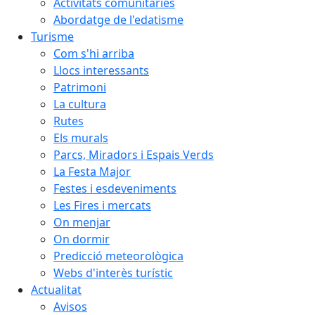
Activitats comunitàries
Abordatge de l'edatisme
Turisme
Com s'hi arriba
Llocs interessants
Patrimoni
La cultura
Rutes
Els murals
Parcs, Miradors i Espais Verds
La Festa Major
Festes i esdeveniments
Les Fires i mercats
On menjar
On dormir
Predicció meteorològica
Webs d'interès turístic
Actualitat
Avisos