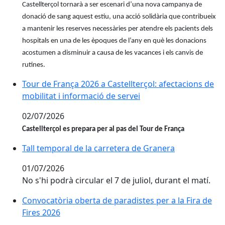
Castellterçol tornarà a ser escenari d’una nova campanya de
donació de sang aquest estiu, una acció solidària que contribueix
a mantenir les reserves necessàries per atendre els pacients dels
hospitals en una de les èpoques de l’any en què les donacions
acostumen a disminuir a causa de les vacances i els canvis de
rutines.
Tour de França 2026 a Castellterçol: afectacions de mo
Tour de França 2026 a Castellterçol: afectacions de
mobilitat i informació de servei
02/07/2026
Castellterçol es prepara per al pas del Tour de França
Tall temporal de la carretera de Granera
Tall temporal de la carretera de Granera
01/07/2026
No s'hi podrà circular el 7 de juliol, durant el matí.
Convocatòria oberta de paradistes per a la Fira de Fi
Convocatòria oberta de paradistes per a la Fira de
Fires 2026