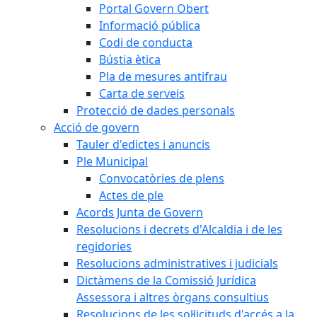
Portal Govern Obert
Informació pública
Codi de conducta
Bústia ètica
Pla de mesures antifrau
Carta de serveis
Protecció de dades personals
Acció de govern
Tauler d'edictes i anuncis
Ple Municipal
Convocatòries de plens
Actes de ple
Acords Junta de Govern
Resolucions i decrets d'Alcaldia i de les
regidories
Resolucions administratives i judicials
Dictàmens de la Comissió Jurídica
Assessora i altres òrgans consultius
Resolucions de les sol·licituds d'accés a la