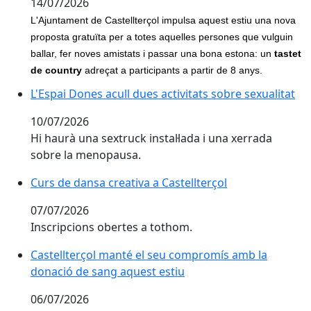
14/07/2026
L'Ajuntament de Castellterçol impulsa aquest estiu una nova
proposta gratuïta per a totes aquelles persones que vulguin
ballar, fer noves amistats i passar una bona estona: un
tastet
de country
adreçat a participants a partir de 8 anys.
L'Espai Dones acull dues activitats sobre sexualitat
L'Espai Dones acull dues activitats sobre sexualitat
10/07/2026
Hi haurà una sextruck instal·lada i una xerrada
sobre la menopausa.
Curs de dansa creativa a Castellterçol
Curs de dansa creativa a Castellterçol
07/07/2026
Inscripcions obertes a tothom.
Castellterçol manté el seu compromís amb la donació
Castellterçol manté el seu compromís amb la
donació de sang aquest estiu
06/07/2026