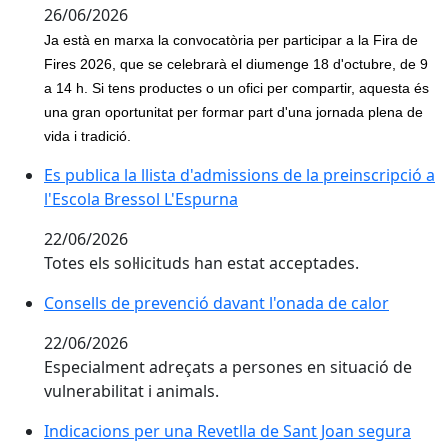
26/06/2026
Ja està en marxa la convocatòria per participar a la Fira de
Fires 2026, que se celebrarà el diumenge 18 d'octubre, de 9
a 14 h. Si tens productes o un ofici per compartir, aquesta és
una gran oportunitat per formar part d'una jornada plena de
vida i tradició.
Es publica la llista d'admissions de la preinscripció a 
Es publica la llista d'admissions de la preinscripció a
l'Escola Bressol L'Espurna
22/06/2026
Totes els sol·licituds han estat acceptades.
Consells de prevenció davant l'onada de calor
Consells de prevenció davant l'onada de calor
22/06/2026
Especialment adreçats a persones en situació de
vulnerabilitat i animals.
Indicacions per una Revetlla de Sant Joan segura
Indicacions per una Revetlla de Sant Joan segura