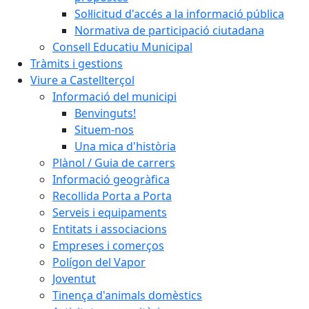
Sol·licitud d'accés a la informació pública
Normativa de participació ciutadana
Consell Educatiu Municipal
Tràmits i gestions
Viure a Castellterçol
Informació del municipi
Benvinguts!
Situem-nos
Una mica d'història
Plànol / Guia de carrers
Informació geogràfica
Recollida Porta a Porta
Serveis i equipaments
Entitats i associacions
Empreses i comerços
Polígon del Vapor
Joventut
Tinença d'animals domèstics