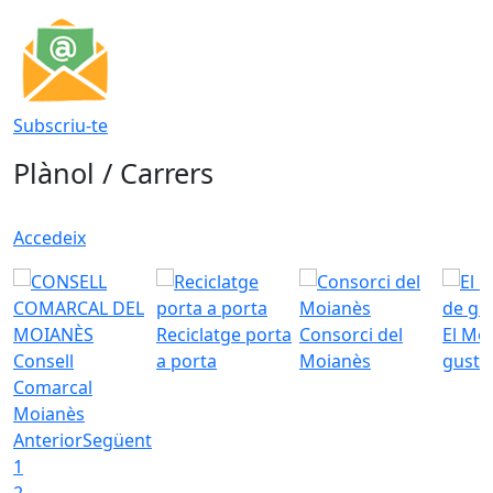
Subscriu-te
Plànol / Carrers
Accedeix
Reciclatge porta
Consorci del
El Mo
Consell
a porta
Moianès
gust
Comarcal
Moianès
Anterior
Següent
1