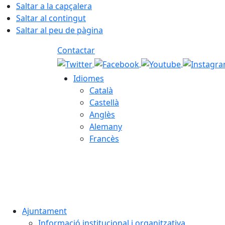
Saltar a la capçalera
Saltar al contingut
Saltar al peu de pàgina
Contactar
Idiomes
Català
Castellà
Anglès
Alemany
Francès
06.08.2026 | 20:07
Ajuntament
Informació institucional i organitzativa