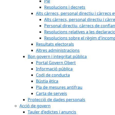
Ple
Resolucions i decrets
Alts càrrecs, personal directiu i càrrecs 
Alts càrrecs, personal directiu i càrr
Personal directiu, càrrecs de confia
Resolucions relatives a les declaracio
Resolucions sobre el règim d'incompat
Resultats electorals
Altres administracions
Bon govern i integritat pública
Portal Govern Obert
Informació pública
Codi de conducta
Bústia ètica
Pla de mesures antifrau
Carta de serveis
Protecció de dades personals
Acció de govern
Tauler d'edictes i anuncis