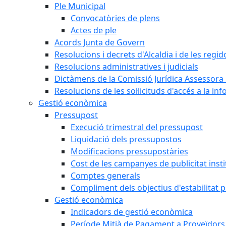
Ple Municipal
Convocatòries de plens
Actes de ple
Acords Junta de Govern
Resolucions i decrets d'Alcaldia i de les regid
Resolucions administratives i judicials
Dictàmens de la Comissió Jurídica Assessora 
Resolucions de les sol·licituds d'accés a la in
Gestió econòmica
Pressupost
Execució trimestral del pressupost
Liquidació dels pressupostos
Modificacions pressupostàries
Cost de les campanyes de publicitat insti
Comptes generals
Compliment dels objectius d'estabilitat 
Gestió econòmica
Indicadors de gestió econòmica
Període Mitjà de Pagament a Proveïdors