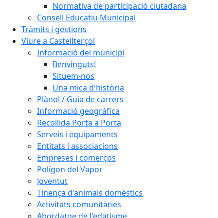
Normativa de participació ciutadana
Consell Educatiu Municipal
Tràmits i gestions
Viure a Castellterçol
Informació del municipi
Benvinguts!
Situem-nos
Una mica d'història
Plànol / Guia de carrers
Informació geogràfica
Recollida Porta a Porta
Serveis i equipaments
Entitats i associacions
Empreses i comerços
Polígon del Vapor
Joventut
Tinença d'animals domèstics
Activitats comunitàries
Abordatge de l'edatisme