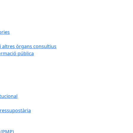
ories
i altres òrgans consultius
formació pública
tucional
pressupostària
 (PMP)