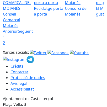
Reciclatge porta
Consorci del
El Mo
Consell
a porta
Moianès
gust
Comarcal
Moianès
Anterior
Següent
1
2
Xarxes socials:
Crèdits
Contactar
Protecció de dades
Avís legal
Accessibilitat
Ajuntament de Castellterçol
Plaça Vella, 3