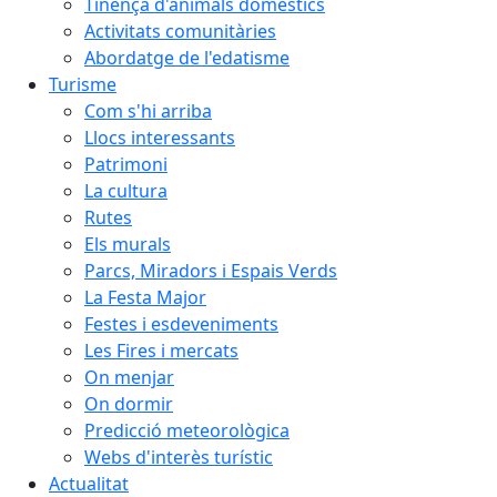
Tinença d'animals domèstics
Activitats comunitàries
Abordatge de l'edatisme
Turisme
Com s'hi arriba
Llocs interessants
Patrimoni
La cultura
Rutes
Els murals
Parcs, Miradors i Espais Verds
La Festa Major
Festes i esdeveniments
Les Fires i mercats
On menjar
On dormir
Predicció meteorològica
Webs d'interès turístic
Actualitat