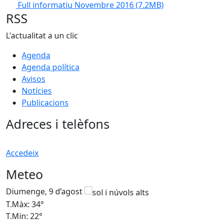
Full informatiu Novembre 2016
(7.2MB)
RSS
L'actualitat a un clic
Agenda
Agenda política
Avisos
Notícies
Publicacions
Adreces i telèfons
Accedeix
Meteo
Diumenge, 9 d’agost
D
T.Màx: 34°
T
T.Min: 22°
T