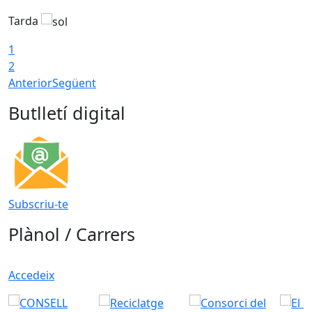
Tarda
T
1
2
Anterior
Següent
Butlletí digital
Subscriu-te
Plànol / Carrers
Accedeix