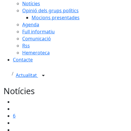
Notícies
Opinió dels grups polítics
Mocions presentades
Agenda
Full informatiu
Comunicació
Rss
Hemeroteca
Contacte
Actualitat
Notícies
6