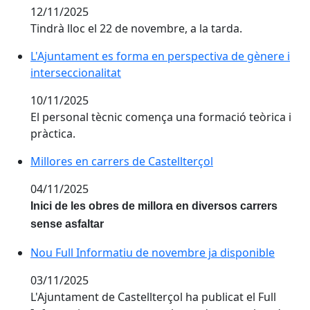
12/11/2025
Tindrà lloc el 22 de novembre, a la tarda.
L'Ajuntament es forma en perspectiva de gènere i inte
L'Ajuntament es forma en perspectiva de gènere i
interseccionalitat
10/11/2025
El personal tècnic comença una formació teòrica i
pràctica.
Millores en carrers de Castellterçol
Millores en carrers de Castellterçol
04/11/2025
Inici de les obres de millora en diversos carrers
sense asfaltar
Nou Full Informatiu de novembre ja disponible
Nou Full Informatiu de novembre ja disponible
03/11/2025
L'Ajuntament de Castellterçol ha publicat el Full