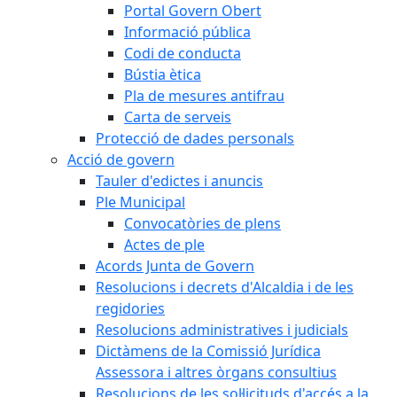
Portal Govern Obert
Informació pública
Codi de conducta
Bústia ètica
Pla de mesures antifrau
Carta de serveis
Protecció de dades personals
Acció de govern
Tauler d'edictes i anuncis
Ple Municipal
Convocatòries de plens
Actes de ple
Acords Junta de Govern
Resolucions i decrets d'Alcaldia i de les
regidories
Resolucions administratives i judicials
Dictàmens de la Comissió Jurídica
Assessora i altres òrgans consultius
Resolucions de les sol·licituds d'accés a la