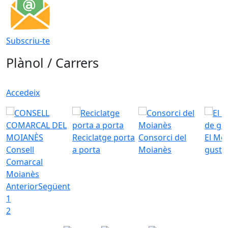
Subscriu-te
Plànol / Carrers
Accedeix
Reciclatge porta
Consorci del
El Mo
Consell
a porta
Moianès
gust
Comarcal
Moianès
Anterior
Següent
1
2