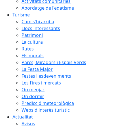
Activitats comunitàries
Abordatge de l'edatisme
Turisme
Com s'hi arriba
Llocs interessants
Patrimoni
La cultura
Rutes
Els murals
Parcs, Miradors i Espais Verds
La Festa Major
Festes i esdeveniments
Les Fires i mercats
On menjar
On dormir
Predicció meteorològica
Webs d'interès turístic
Actualitat
Avisos