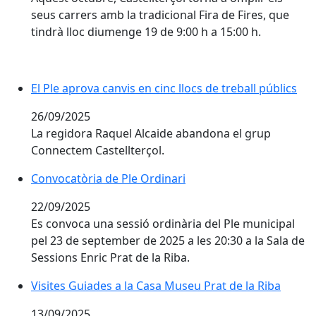
seus carrers amb la tradicional Fira de Fires, que
tindrà lloc diumenge 19 de 9:00 h a 15:00 h.
El Ple aprova canvis en cinc llocs de treball públics
26/09/2025
La regidora Raquel Alcaide abandona el grup
Connectem Castellterçol.
Convocatòria de Ple Ordinari
Convocatòria de Ple Ordinari
22/09/2025
Es convoca una sessió ordinària del Ple municipal
pel 23 de september de 2025 a les 20:30 a la Sala de
Sessions Enric Prat de la Riba.
Visites Guiades a la Casa Museu Prat de la Riba
Visites Guiades a la Casa Museu Prat de la Riba
13/09/2025