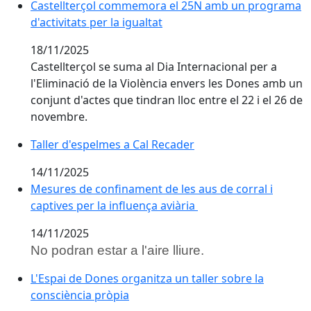
Castellterçol commemora el 25N amb un programa d'act
Castellterçol commemora el 25N amb un programa
d'activitats per la igualtat
18/11/2025
Castellterçol se suma al
Dia Internacional per a
l'Eliminació de la Violència envers les Dones amb un
conjunt d'actes que tindran lloc entre el 22 i el 26 de
novembre.
Taller d'espelmes a Cal Recader
Taller d'espelmes a Cal Recader
14/11/2025
Mesures de confinament de les aus de corral i captive
Mesures de confinament de les aus de corral i
captives per la influença aviària
14/11/2025
No podran estar a l'aire lliure.
L'Espai de Dones organitza un taller sobre la consciè
L'Espai de Dones organitza un taller sobre la
consciència pròpia