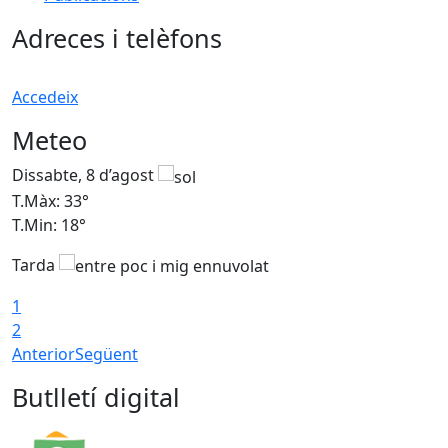
Adreces i telèfons
Accedeix
Meteo
Dissabte, 8 d’agost
D
T.Màx: 33°
T
T.Min: 18°
T
Tarda
1
2
Anterior
Següent
Butlletí digital