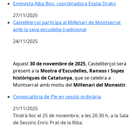
Entevista Alba Bou, coordinadora Esplai Draks
Entevista Alba Bou, coordinadora Esplai Draks
27/11/2025
Castellterçol participa al Mil·lenari de Montserrat amb
Castellterçol participa al Mil·lenari de Montserrat
amb la seva escudella tradicional
24/11/2025
Aquest
30 de novembre de 2025
, Castellterçol serà
present a la
Mostra d'Escudelles, Ranxos i Sopes
històriques de Catalunya
, que se celebra a
Montserrat amb motiu del
Mil·lenari del Monestir
.
Convocatòria de Ple en sessió ordinària
Convocatòria de Ple en sessió ordinària
21/11/2025
Tindrà lloc el 25 de novembre, a les 20.30 h, a la Sala
de Sessins Enric Prat de la Riba.