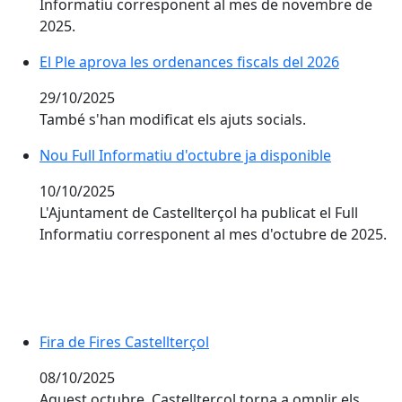
Informatiu corresponent al mes de novembre de
2025.
El Ple aprova les ordenances fiscals del 2026
29/10/2025
També s'han modificat els ajuts socials.
Nou Full Informatiu d'octubre ja disponible
Nou Full Informatiu d'octubre ja disponible
10/10/2025
L'Ajuntament de Castellterçol ha publicat el Full
Informatiu corresponent al mes d'octubre de 2025.
Fira de Fires Castellterçol
Fira de Fires Castellterçol
08/10/2025
Aquest octubre, Castellterçol torna a omplir els