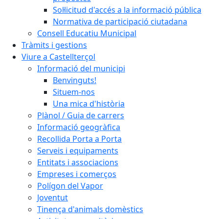
Sol·licitud d'accés a la informació pública
Normativa de participació ciutadana
Consell Educatiu Municipal
Tràmits i gestions
Viure a Castellterçol
Informació del municipi
Benvinguts!
Situem-nos
Una mica d'història
Plànol / Guia de carrers
Informació geogràfica
Recollida Porta a Porta
Serveis i equipaments
Entitats i associacions
Empreses i comerços
Polígon del Vapor
Joventut
Tinença d'animals domèstics