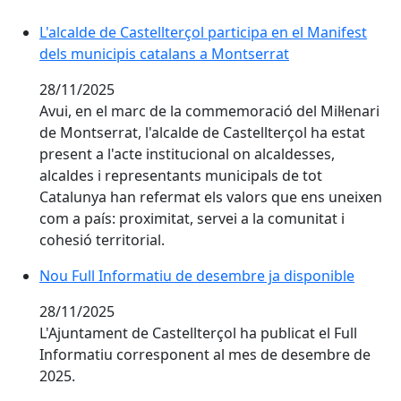
L'alcalde de Castellterçol participa en el Manifest de
L'alcalde de Castellterçol participa en el Manifest
dels municipis catalans a Montserrat
28/11/2025
Avui, en el marc de la commemoració del Mil·lenari
de Montserrat, l'alcalde de Castellterçol ha estat
present a l'acte institucional on alcaldesses,
alcaldes i representants municipals de tot
Catalunya han refermat els valors que ens uneixen
com a país: proximitat, servei a la comunitat i
cohesió territorial.
Nou Full Informatiu de desembre ja disponible
Nou Full Informatiu de desembre ja disponible
28/11/2025
L'Ajuntament de Castellterçol ha publicat el Full
Informatiu corresponent al mes de desembre de
2025.