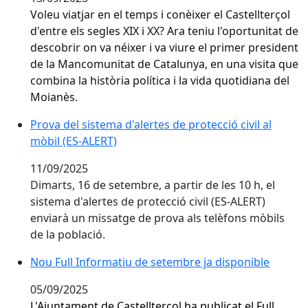
Voleu viatjar en el temps i conèixer el Castellterçol
d'entre els segles XIX i XX? Ara teniu l'oportunitat de
descobrir on va néixer i va viure el primer president
de la Mancomunitat de Catalunya, en una visita que
combina la història política i la vida quotidiana del
Moianès.
Prova del sistema d'alertes de protecció civil al mòbil
Prova del sistema d'alertes de protecció civil al
mòbil (ES-ALERT)
11/09/2025
Dimarts, 16 de setembre, a partir de les 10 h, el
sistema d'alertes de protecció civil (ES-ALERT)
enviarà un missatge de prova als telèfons mòbils
de la població.
Nou Full Informatiu de setembre ja disponible
Nou Full Informatiu de setembre ja disponible
05/09/2025
L'Ajuntament de Castellterçol ha publicat el Full