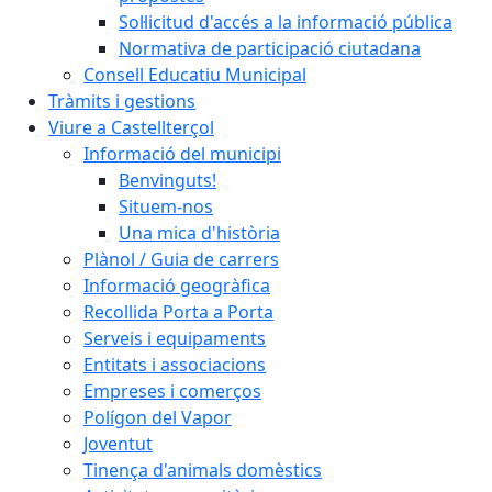
Sol·licitud d'accés a la informació pública
Normativa de participació ciutadana
Consell Educatiu Municipal
Tràmits i gestions
Viure a Castellterçol
Informació del municipi
Benvinguts!
Situem-nos
Una mica d'història
Plànol / Guia de carrers
Informació geogràfica
Recollida Porta a Porta
Serveis i equipaments
Entitats i associacions
Empreses i comerços
Polígon del Vapor
Joventut
Tinença d'animals domèstics