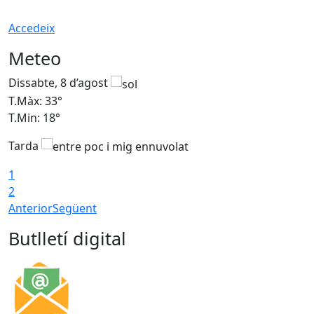
Accedeix
Meteo
Dissabte, 8 d’agost
D
T.Màx: 33°
T
T.Min: 18°
T
Tarda
1
2
Anterior
Següent
Butlletí digital