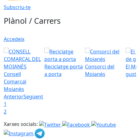
Subscriu-te
Plànol / Carrers
Accedeix
Reciclatge porta
Consorci del
El Mo
Consell
a porta
Moianès
gust
Comarcal
Moianès
Anterior
Següent
1
2
Xarxes socials: