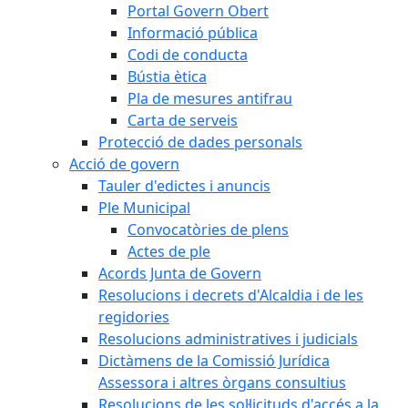
Portal Govern Obert
Informació pública
Codi de conducta
Bústia ètica
Pla de mesures antifrau
Carta de serveis
Protecció de dades personals
Acció de govern
Tauler d'edictes i anuncis
Ple Municipal
Convocatòries de plens
Actes de ple
Acords Junta de Govern
Resolucions i decrets d'Alcaldia i de les
regidories
Resolucions administratives i judicials
Dictàmens de la Comissió Jurídica
Assessora i altres òrgans consultius
Resolucions de les sol·licituds d'accés a la