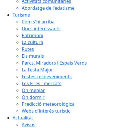
Activitats comunitàries
Abordatge de l'edatisme
Turisme
Com s'hi arriba
Llocs interessants
Patrimoni
La cultura
Rutes
Els murals
Parcs, Miradors i Espais Verds
La Festa Major
Festes i esdeveniments
Les Fires i mercats
On menjar
On dormir
Predicció meteorològica
Webs d'interès turístic
Actualitat
Avisos