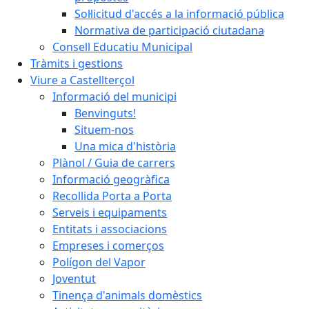
Sol·licitud d'accés a la informació pública
Normativa de participació ciutadana
Consell Educatiu Municipal
Tràmits i gestions
Viure a Castellterçol
Informació del municipi
Benvinguts!
Situem-nos
Una mica d'història
Plànol / Guia de carrers
Informació geogràfica
Recollida Porta a Porta
Serveis i equipaments
Entitats i associacions
Empreses i comerços
Polígon del Vapor
Joventut
Tinença d'animals domèstics