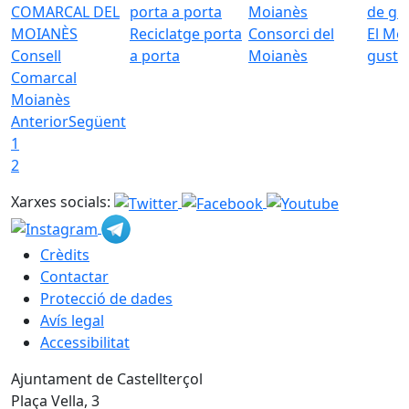
Reciclatge porta
Consorci del
El Mo
Consell
a porta
Moianès
gust
Comarcal
Moianès
Anterior
Següent
1
2
Xarxes socials:
Crèdits
Contactar
Protecció de dades
Avís legal
Accessibilitat
Ajuntament de Castellterçol
Plaça Vella, 3