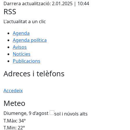
Darrera actualització: 2.01.2025 | 10:44
RSS
L'actualitat a un clic
Agenda
Agenda política
Avisos
Notícies
Publicacions
Adreces i telèfons
Accedeix
Meteo
Diumenge, 9 d’agost
D
T.Màx: 34°
T
T.Min: 22°
T