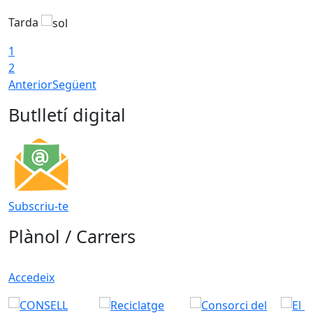
Tarda
T
1
2
Anterior
Següent
Butlletí digital
Subscriu-te
Plànol / Carrers
Accedeix