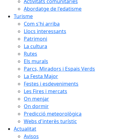
Activitats comunitàries
Abordatge de l'edatisme
Turisme
Com s'hi arriba
Llocs interessants
Patrimoni
La cultura
Rutes
Els murals
Parcs, Miradors i Espais Verds
La Festa Major
Festes i esdeveniments
Les Fires i mercats
On menjar
On dormir
Predicció meteorològica
Webs d'interès turístic
Actualitat
Avisos