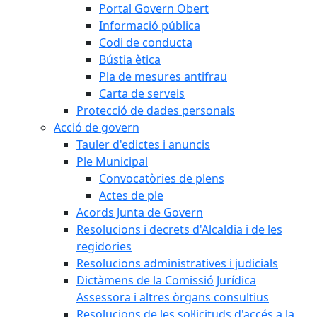
Portal Govern Obert
Informació pública
Codi de conducta
Bústia ètica
Pla de mesures antifrau
Carta de serveis
Protecció de dades personals
Acció de govern
Tauler d'edictes i anuncis
Ple Municipal
Convocatòries de plens
Actes de ple
Acords Junta de Govern
Resolucions i decrets d'Alcaldia i de les
regidories
Resolucions administratives i judicials
Dictàmens de la Comissió Jurídica
Assessora i altres òrgans consultius
Resolucions de les sol·licituds d'accés a la