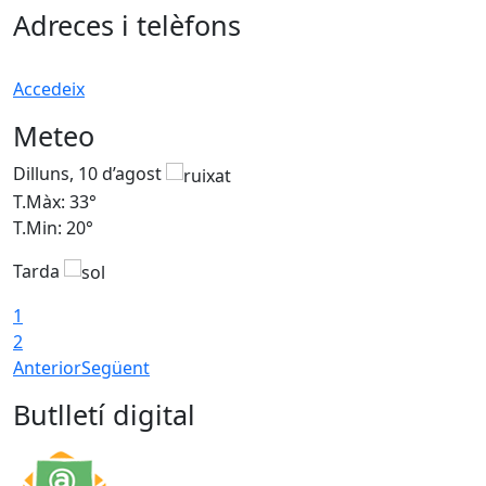
Adreces i telèfons
Accedeix
Meteo
Dilluns, 10 d’agost
D
T.Màx: 33°
T
T.Min: 20°
T
Tarda
T
1
2
Anterior
Següent
Butlletí digital