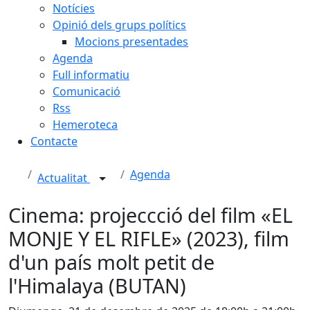
Notícies
Opinió dels grups polítics
Mocions presentades
Agenda
Full informatiu
Comunicació
Rss
Hemeroteca
Contacte
Agenda
Actualitat
Cinema: projeccció del film «EL
MONJE Y EL RIFLE» (2023), film
d'un país molt petit de
l'Himalaya (BUTAN)