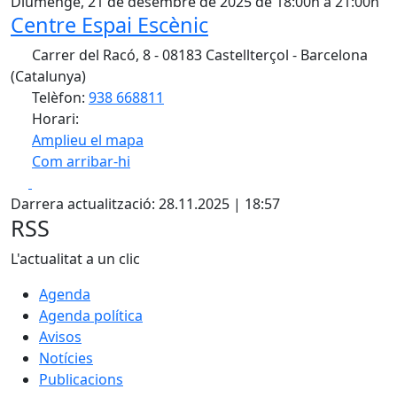
Diumenge, 21 de desembre de 2025 de 18:00h a 21:00h
Centre Espai Escènic
Carrer del Racó, 8 - 08183 Castellterçol - Barcelona
(Catalunya)
Telèfon:
938 668811
Horari:
Amplieu el mapa
Com arribar-hi
Leaflet
| ©
ICGC
Facebook
X
+
Darrera actualització: 28.11.2025 | 18:57
−
RSS
L'actualitat a un clic
Agenda
Agenda política
Avisos
Notícies
Publicacions