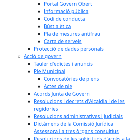
Portal Govern Obert
Informació pública
Codi de conducta
Bústia ètica
Pla de mesures antifrau
Carta de serveis
Protecció de dades personals
Acció de govern
Tauler d'edictes i anuncis
Ple Municipal
Convocatòries de plens
Actes de ple
Acords Junta de Govern
Resolucions i decrets d'Alcaldia i de les
regidories
Resolucions administratives i judicials
Dictàmens de la Comissió Jurídica
Assessora i altres òrgans consultius
Resolucions de les sol·licituds d'accés a la