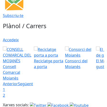
Subscriu-te
Plànol / Carrers
Accedeix
Reciclatge porta
Consorci del
El Mo
Consell
a porta
Moianès
gust
Comarcal
Moianès
Anterior
Següent
1
2
Xarxes socials: