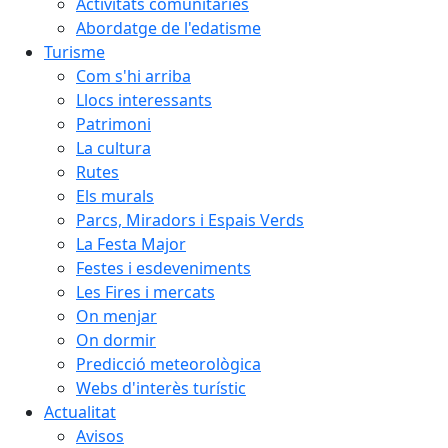
Activitats comunitàries
Abordatge de l'edatisme
Turisme
Com s'hi arriba
Llocs interessants
Patrimoni
La cultura
Rutes
Els murals
Parcs, Miradors i Espais Verds
La Festa Major
Festes i esdeveniments
Les Fires i mercats
On menjar
On dormir
Predicció meteorològica
Webs d'interès turístic
Actualitat
Avisos