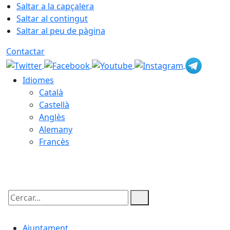
Saltar a la capçalera
Saltar al contingut
Saltar al peu de pàgina
Contactar
Idiomes
Català
Castellà
Anglès
Alemany
Francès
10.08.2026 | 07:22
Cercar:
Ajuntament