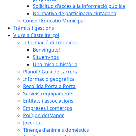
Sol·licitud d'accés a la informació pública
Normativa de participació ciutadana
Consell Educatiu Municipal
Tràmits i gestions
Viure a Castellterçol
Informació del municipi
Benvinguts!
Situem-nos
Una mica d'història
Plànol / Guia de carrers
Informació geogràfica
Recollida Porta a Porta
Serveis i equipaments
Entitats i associacions
Empreses i comerços
Polígon del Vapor
Joventut
Tinença d'animals domèstics