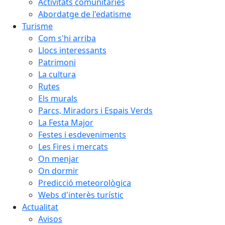
Activitats comunitàries
Abordatge de l'edatisme
Turisme
Com s'hi arriba
Llocs interessants
Patrimoni
La cultura
Rutes
Els murals
Parcs, Miradors i Espais Verds
La Festa Major
Festes i esdeveniments
Les Fires i mercats
On menjar
On dormir
Predicció meteorològica
Webs d'interès turístic
Actualitat
Avisos