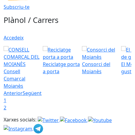
Subscriu-te
Plànol / Carrers
Accedeix
Reciclatge porta
Consorci del
El Mo
Consell
a porta
Moianès
gust
Comarcal
Moianès
Anterior
Següent
1
2
Xarxes socials: