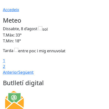
Accedeix
Meteo
Dissabte, 8 d’agost
D
T.Màx: 33°
T
T.Min: 18°
T
Tarda
1
2
Anterior
Següent
Butlletí digital