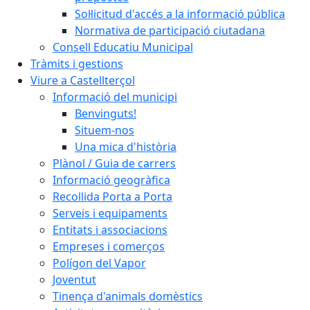
Sol·licitud d'accés a la informació pública
Normativa de participació ciutadana
Consell Educatiu Municipal
Tràmits i gestions
Viure a Castellterçol
Informació del municipi
Benvinguts!
Situem-nos
Una mica d'història
Plànol / Guia de carrers
Informació geogràfica
Recollida Porta a Porta
Serveis i equipaments
Entitats i associacions
Empreses i comerços
Polígon del Vapor
Joventut
Tinença d'animals domèstics