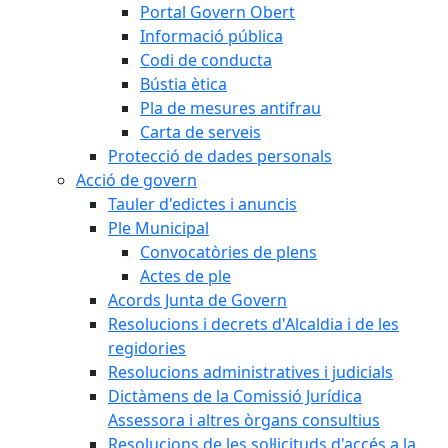
Portal Govern Obert
Informació pública
Codi de conducta
Bústia ètica
Pla de mesures antifrau
Carta de serveis
Protecció de dades personals
Acció de govern
Tauler d'edictes i anuncis
Ple Municipal
Convocatòries de plens
Actes de ple
Acords Junta de Govern
Resolucions i decrets d'Alcaldia i de les
regidories
Resolucions administratives i judicials
Dictàmens de la Comissió Jurídica
Assessora i altres òrgans consultius
Resolucions de les sol·licituds d'accés a la