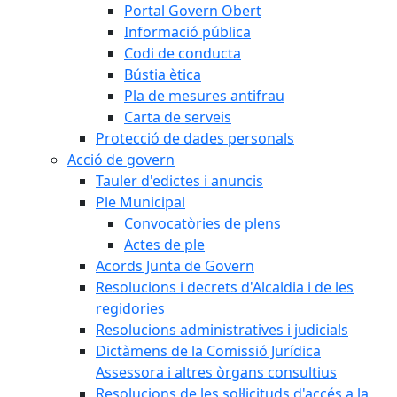
Portal Govern Obert
Informació pública
Codi de conducta
Bústia ètica
Pla de mesures antifrau
Carta de serveis
Protecció de dades personals
Acció de govern
Tauler d'edictes i anuncis
Ple Municipal
Convocatòries de plens
Actes de ple
Acords Junta de Govern
Resolucions i decrets d'Alcaldia i de les
regidories
Resolucions administratives i judicials
Dictàmens de la Comissió Jurídica
Assessora i altres òrgans consultius
Resolucions de les sol·licituds d'accés a la