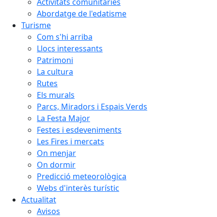
Activitats comunitàries
Abordatge de l'edatisme
Turisme
Com s'hi arriba
Llocs interessants
Patrimoni
La cultura
Rutes
Els murals
Parcs, Miradors i Espais Verds
La Festa Major
Festes i esdeveniments
Les Fires i mercats
On menjar
On dormir
Predicció meteorològica
Webs d'interès turístic
Actualitat
Avisos