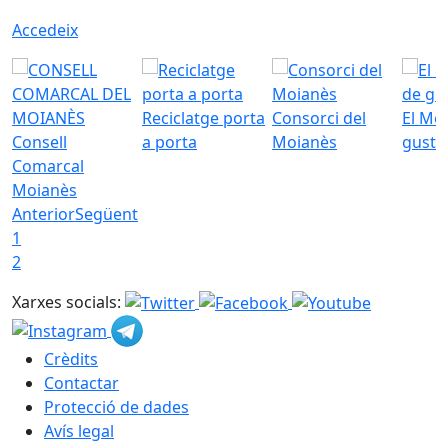
Accedeix
Reciclatge porta
Consorci del
El Mo
Consell
a porta
Moianès
gust
Comarcal
Moianès
Anterior
Següent
1
2
Xarxes socials:
Crèdits
Contactar
Protecció de dades
Avís legal