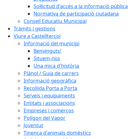
Sol·licitud d'accés a la informació pública
Normativa de participació ciutadana
Consell Educatiu Municipal
Tràmits i gestions
Viure a Castellterçol
Informació del municipi
Benvinguts!
Situem-nos
Una mica d'història
Plànol / Guia de carrers
Informació geogràfica
Recollida Porta a Porta
Serveis i equipaments
Entitats i associacions
Empreses i comerços
Polígon del Vapor
Joventut
Tinença d'animals domèstics