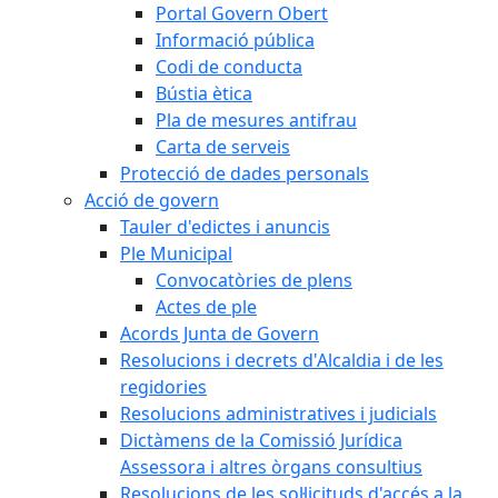
Portal Govern Obert
Informació pública
Codi de conducta
Bústia ètica
Pla de mesures antifrau
Carta de serveis
Protecció de dades personals
Acció de govern
Tauler d'edictes i anuncis
Ple Municipal
Convocatòries de plens
Actes de ple
Acords Junta de Govern
Resolucions i decrets d'Alcaldia i de les
regidories
Resolucions administratives i judicials
Dictàmens de la Comissió Jurídica
Assessora i altres òrgans consultius
Resolucions de les sol·licituds d'accés a la