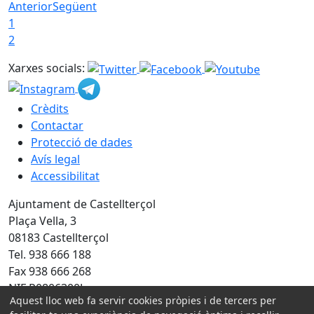
Anterior
Següent
1
2
Xarxes socials:
Crèdits
Contactar
Protecció de dades
Avís legal
Accessibilitat
Ajuntament de Castellterçol
Plaça Vella, 3
08183 Castellterçol
Tel. 938 666 188
Fax 938 666 268
NIF P0806300J
Aquest lloc web fa servir cookies pròpies i de tercers per