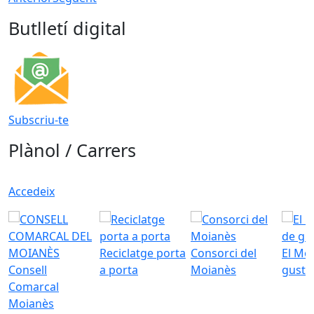
Butlletí digital
Subscriu-te
Plànol / Carrers
Accedeix
Reciclatge porta
Consorci del
El Mo
Consell
a porta
Moianès
gust
Comarcal
Moianès