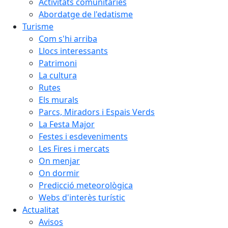
Activitats comunitàries
Abordatge de l'edatisme
Turisme
Com s'hi arriba
Llocs interessants
Patrimoni
La cultura
Rutes
Els murals
Parcs, Miradors i Espais Verds
La Festa Major
Festes i esdeveniments
Les Fires i mercats
On menjar
On dormir
Predicció meteorològica
Webs d'interès turístic
Actualitat
Avisos