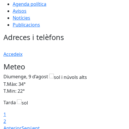
Agenda política
Avisos
Notícies
Publicacions
Adreces i telèfons
Accedeix
Meteo
Diumenge, 9 d’agost
D
T.Màx: 34°
T
T.Min: 22°
T
Tarda
T
1
2
Anterior
Següent