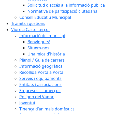
Sol·licitud d'accés a la informació pública
Normativa de participació ciutadana
Consell Educatiu Municipal
Tràmits i gestions
Viure a Castellterçol
Informació del municipi
Benvinguts!
Situem-nos
Una mica d'història
Plànol / Guia de carrers
Informació geogràfica
Recollida Porta a Porta
Serveis i equipaments
Entitats i associacions
Empreses i comerços
Polígon del Vapor
Joventut
Tinença d'animals domèstics