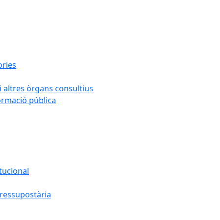
ories
i altres òrgans consultius
formació pública
tucional
pressupostària