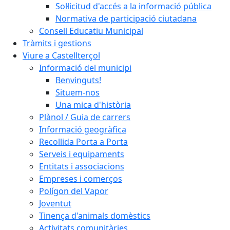
Sol·licitud d'accés a la informació pública
Normativa de participació ciutadana
Consell Educatiu Municipal
Tràmits i gestions
Viure a Castellterçol
Informació del municipi
Benvinguts!
Situem-nos
Una mica d'història
Plànol / Guia de carrers
Informació geogràfica
Recollida Porta a Porta
Serveis i equipaments
Entitats i associacions
Empreses i comerços
Polígon del Vapor
Joventut
Tinença d'animals domèstics
Activitats comunitàries