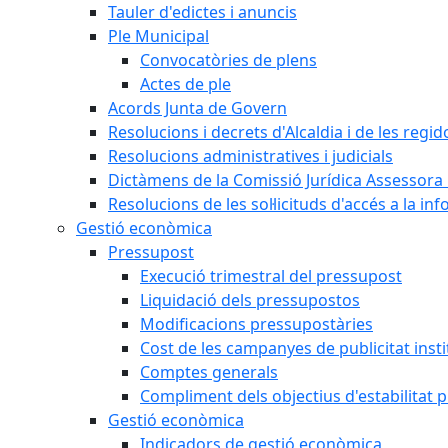
Tauler d'edictes i anuncis
Ple Municipal
Convocatòries de plens
Actes de ple
Acords Junta de Govern
Resolucions i decrets d'Alcaldia i de les regid
Resolucions administratives i judicials
Dictàmens de la Comissió Jurídica Assessora 
Resolucions de les sol·licituds d'accés a la in
Gestió econòmica
Pressupost
Execució trimestral del pressupost
Liquidació dels pressupostos
Modificacions pressupostàries
Cost de les campanyes de publicitat insti
Comptes generals
Compliment dels objectius d'estabilitat 
Gestió econòmica
Indicadors de gestió econòmica