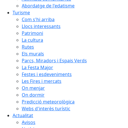
Abordatge de l'edatisme
Turisme
Com s'hi arriba
Llocs interessants
Patrimoni
La cultura
Rutes
Els murals
Parcs, Miradors i Espais Verds
La Festa Major
Festes i esdeveniments
Les Fires i mercats
On menjar
On dormir
Predicció meteorològica
Webs d'interès turístic
Actualitat
Avisos