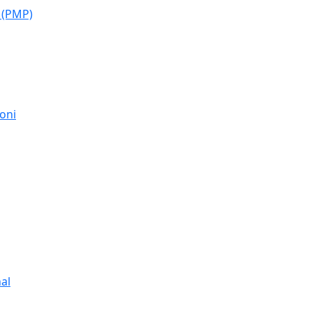
 (PMP)
moni
al