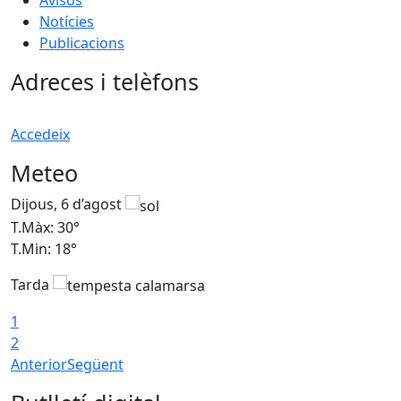
Avisos
Notícies
Publicacions
Adreces i telèfons
Accedeix
Meteo
Dijous, 6 d’agost
D
T.Màx: 30°
T
T.Min: 18°
T
Tarda
T
1
2
Anterior
Següent