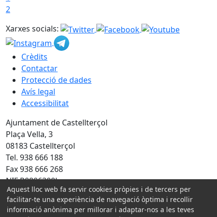
2
Xarxes socials:
Crèdits
Contactar
Protecció de dades
Avís legal
Accessibilitat
Ajuntament de Castellterçol
Plaça Vella, 3
08183 Castellterçol
Tel. 938 666 188
Fax 938 666 268
NIF P0806300J
Aquest lloc web fa servir cookies pròpies i de tercers per
facilitar-te una experiència de navegació òptima i recollir
Amb la col·laboració de:
informació anònima per millorar i adaptar-nos a les teves