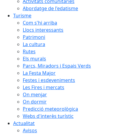
Activitats comunitàries
Abordatge de l'edatisme
Turisme
Com s'hi arriba
Llocs interessants
Patrimoni
La cultura
Rutes
Els murals
Parcs, Miradors i Espais Verds
La Festa Major
Festes i esdeveniments
Les Fires i mercats
On menjar
On dormir
Predicció meteorològica
Webs d'interès turístic
Actualitat
Avisos