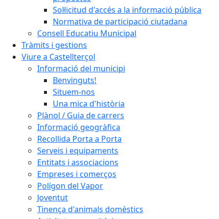
Sol·licitud d'accés a la informació pública
Normativa de participació ciutadana
Consell Educatiu Municipal
Tràmits i gestions
Viure a Castellterçol
Informació del municipi
Benvinguts!
Situem-nos
Una mica d'història
Plànol / Guia de carrers
Informació geogràfica
Recollida Porta a Porta
Serveis i equipaments
Entitats i associacions
Empreses i comerços
Polígon del Vapor
Joventut
Tinença d'animals domèstics