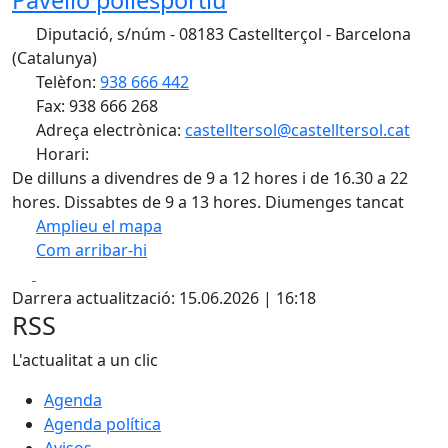
Pavelló poliesportiu
Diputació, s/núm - 08183 Castellterçol - Barcelona
(Catalunya)
Telèfon:
938 666 442
Fax: 938 666 268
Adreça electrònica:
castelltersol@castelltersol.cat
Horari:
De dilluns a divendres de 9 a 12 hores i de 16.30 a 22
hores. Dissabtes de 9 a 13 hores. Diumenges tancat
Amplieu el mapa
Com arribar-hi
Leaflet
| ©
ICGC
Facebook
X
+
Darrera actualització: 15.06.2026 | 16:18
−
RSS
L'actualitat a un clic
Agenda
Agenda política