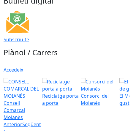
Butlletí digital
Subscriu-te
Plànol / Carrers
Accedeix
Reciclatge porta
Consorci del
El Mo
Consell
a porta
Moianès
gust
Comarcal
Moianès
Anterior
Següent
1