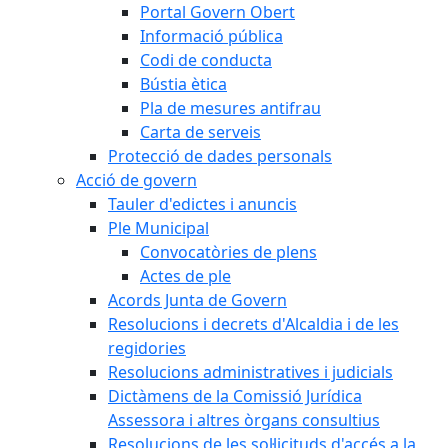
Portal Govern Obert
Informació pública
Codi de conducta
Bústia ètica
Pla de mesures antifrau
Carta de serveis
Protecció de dades personals
Acció de govern
Tauler d'edictes i anuncis
Ple Municipal
Convocatòries de plens
Actes de ple
Acords Junta de Govern
Resolucions i decrets d'Alcaldia i de les
regidories
Resolucions administratives i judicials
Dictàmens de la Comissió Jurídica
Assessora i altres òrgans consultius
Resolucions de les sol·licituds d'accés a la