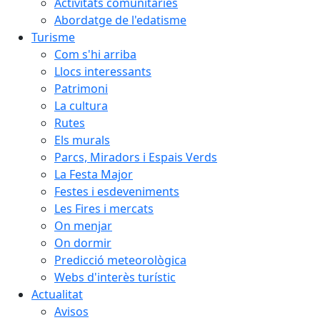
Activitats comunitàries
Abordatge de l'edatisme
Turisme
Com s'hi arriba
Llocs interessants
Patrimoni
La cultura
Rutes
Els murals
Parcs, Miradors i Espais Verds
La Festa Major
Festes i esdeveniments
Les Fires i mercats
On menjar
On dormir
Predicció meteorològica
Webs d'interès turístic
Actualitat
Avisos