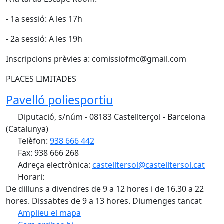
- 1a sessió: A les 17h
- 2a sessió: A les 19h
Inscripcions prèvies a: comissiofmc@gmail.com
PLACES LIMITADES
Pavelló poliesportiu
Diputació, s/núm - 08183 Castellterçol - Barcelona
(Catalunya)
Telèfon:
938 666 442
Fax: 938 666 268
Adreça electrònica:
castelltersol@castelltersol.cat
Horari:
De dilluns a divendres de 9 a 12 hores i de 16.30 a 22
hores. Dissabtes de 9 a 13 hores. Diumenges tancat
Amplieu el mapa