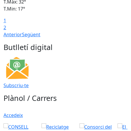
T.Màx: 32°
T
T.Min: 17°
T
1
T
2
Anterior
Següent
Butlletí digital
Subscriu-te
Plànol / Carrers
Accedeix