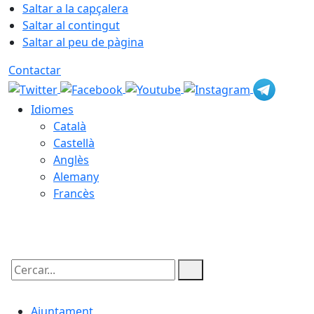
Saltar a la capçalera
Saltar al contingut
Saltar al peu de pàgina
Contactar
Idiomes
Català
Castellà
Anglès
Alemany
Francès
07.08.2026 | 07:53
Cercar:
Ajuntament