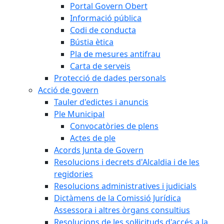
Portal Govern Obert
Informació pública
Codi de conducta
Bústia ètica
Pla de mesures antifrau
Carta de serveis
Protecció de dades personals
Acció de govern
Tauler d'edictes i anuncis
Ple Municipal
Convocatòries de plens
Actes de ple
Acords Junta de Govern
Resolucions i decrets d'Alcaldia i de les
regidories
Resolucions administratives i judicials
Dictàmens de la Comissió Jurídica
Assessora i altres òrgans consultius
Resolucions de les sol·licituds d'accés a la