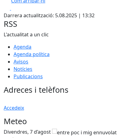
Com arribar-hi
Leaflet
| ©
ICGC
Facebook
X
+
Darrera actualització: 5.08.2025 | 13:32
−
RSS
L'actualitat a un clic
Agenda
Agenda política
Avisos
Notícies
Publicacions
Adreces i telèfons
Accedeix
Meteo
Divendres, 7 d’agost
D