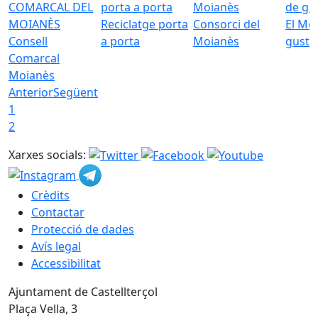
Reciclatge porta
Consorci del
El Mo
Consell
a porta
Moianès
gust
Comarcal
Moianès
Anterior
Següent
1
2
Xarxes socials:
Crèdits
Contactar
Protecció de dades
Avís legal
Accessibilitat
Ajuntament de Castellterçol
Plaça Vella, 3