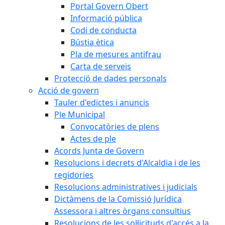
Portal Govern Obert
Informació pública
Codi de conducta
Bústia ètica
Pla de mesures antifrau
Carta de serveis
Protecció de dades personals
Acció de govern
Tauler d'edictes i anuncis
Ple Municipal
Convocatòries de plens
Actes de ple
Acords Junta de Govern
Resolucions i decrets d'Alcaldia i de les
regidories
Resolucions administratives i judicials
Dictàmens de la Comissió Jurídica
Assessora i altres òrgans consultius
Resolucions de les sol·licituds d'accés a la