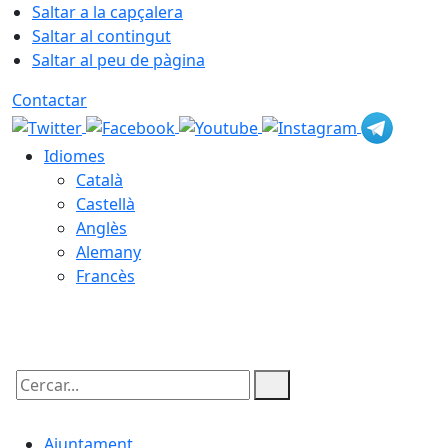
Saltar a la capçalera
Saltar al contingut
Saltar al peu de pàgina
Contactar
Idiomes
Català
Castellà
Anglès
Alemany
Francès
06.08.2026 | 04:29
Cercar:
Ajuntament