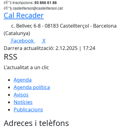
Inscripcions:
93 866 61 88
ðŸ“ž
castelltersol@castelltersol.cat
ðŸ“§
Cal Recader
c. Bellver, 6-8 - 08183 Castellterçol - Barcelona
(Catalunya)
Facebook
X
Darrera actualització: 2.12.2025 | 17:24
RSS
L'actualitat a un clic
Agenda
Agenda política
Avisos
Notícies
Publicacions
Adreces i telèfons