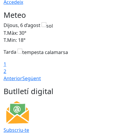
Accedeix
Meteo
Dijous, 6 d’agost
D
T.Màx: 30°
T
T.Min: 18°
T
Tarda
T
1
2
Anterior
Següent
Butlletí digital
Subscriu-te