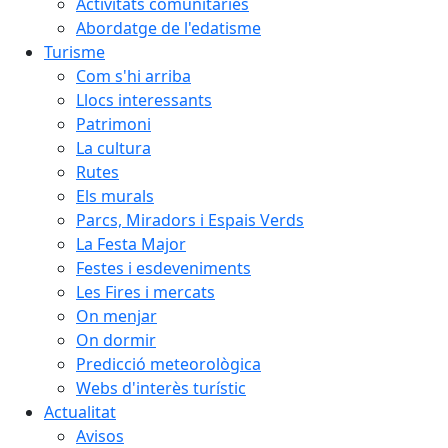
Activitats comunitàries
Abordatge de l'edatisme
Turisme
Com s'hi arriba
Llocs interessants
Patrimoni
La cultura
Rutes
Els murals
Parcs, Miradors i Espais Verds
La Festa Major
Festes i esdeveniments
Les Fires i mercats
On menjar
On dormir
Predicció meteorològica
Webs d'interès turístic
Actualitat
Avisos