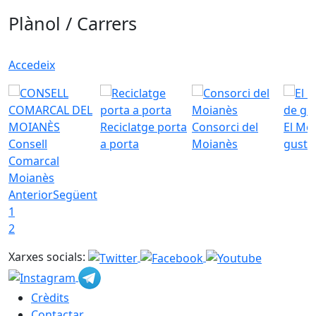
Plànol / Carrers
Accedeix
Reciclatge porta
Consorci del
El Mo
Consell
a porta
Moianès
gust
Comarcal
Moianès
Anterior
Següent
1
2
Xarxes socials:
Crèdits
Contactar