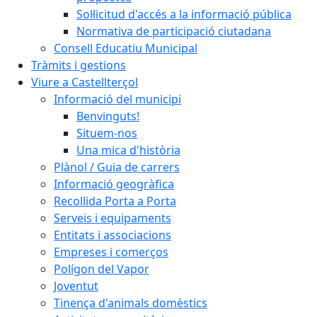
Sol·licitud d'accés a la informació pública
Normativa de participació ciutadana
Consell Educatiu Municipal
Tràmits i gestions
Viure a Castellterçol
Informació del municipi
Benvinguts!
Situem-nos
Una mica d'història
Plànol / Guia de carrers
Informació geogràfica
Recollida Porta a Porta
Serveis i equipaments
Entitats i associacions
Empreses i comerços
Polígon del Vapor
Joventut
Tinença d'animals domèstics