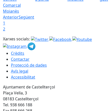
Comarcal
Moianès
Anterior
Següent
1
2
Xarxes socials:
Crèdits
Contactar
Protecció de dades
Avís legal
Accessibilitat
Ajuntament de Castellterçol
Plaça Vella, 3
08183 Castellterçol
Tel. 938 666 188
Fax 938 666 268