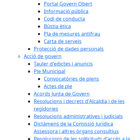
Portal Govern Obert
Informació pública
Codi de conducta
Bústia ètica
Pla de mesures antifrau
Carta de serveis
Protecció de dades personals
Acció de govern
Tauler d'edictes i anuncis
Ple Municipal
Convocatòries de plens
Actes de ple
Acords Junta de Govern
Resolucions i decrets d'Alcaldia i de les
regidories
Resolucions administratives i judicials
Dictàmens de la Comissió Jurídica
Assessora i altres òrgans consultius
Resolucions de les sol·licituds d'accés a la