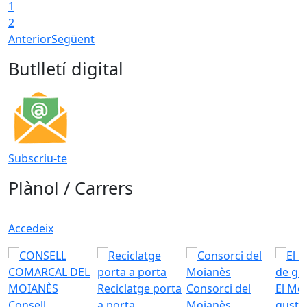
1
2
Anterior
Següent
Butlletí digital
Subscriu-te
Plànol / Carrers
Accedeix
Reciclatge porta
Consorci del
El Mo
Consell
a porta
Moianès
gust