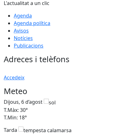
L'actualitat a un clic
Agenda
Agenda política
Avisos
Notícies
Publicacions
Adreces i telèfons
Accedeix
Meteo
Dijous, 6 d’agost
D
T.Màx: 30°
T
T.Min: 18°
T
Tarda
T