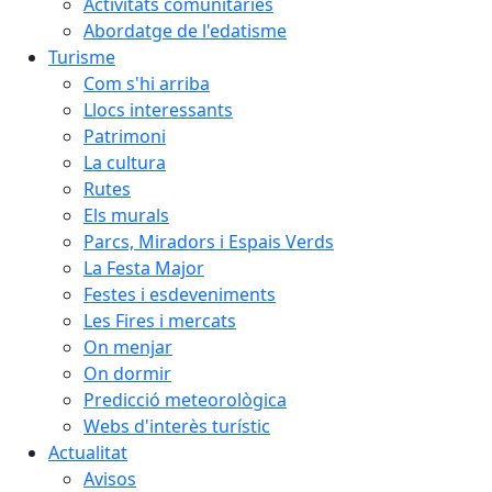
Activitats comunitàries
Abordatge de l'edatisme
Turisme
Com s'hi arriba
Llocs interessants
Patrimoni
La cultura
Rutes
Els murals
Parcs, Miradors i Espais Verds
La Festa Major
Festes i esdeveniments
Les Fires i mercats
On menjar
On dormir
Predicció meteorològica
Webs d'interès turístic
Actualitat
Avisos