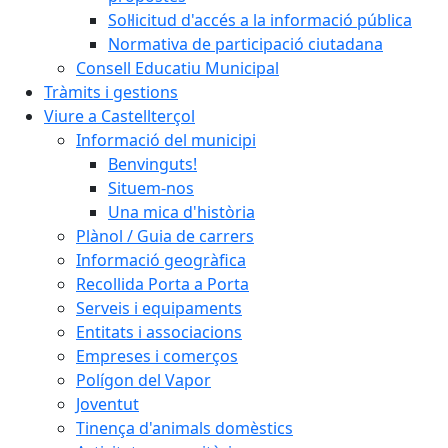
Sol·licitud d'accés a la informació pública
Normativa de participació ciutadana
Consell Educatiu Municipal
Tràmits i gestions
Viure a Castellterçol
Informació del municipi
Benvinguts!
Situem-nos
Una mica d'història
Plànol / Guia de carrers
Informació geogràfica
Recollida Porta a Porta
Serveis i equipaments
Entitats i associacions
Empreses i comerços
Polígon del Vapor
Joventut
Tinença d'animals domèstics