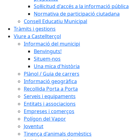
Sol·licitud d'accés a la informació pública
Normativa de participació ciutadana
Consell Educatiu Municipal
Tràmits i gestions
Viure a Castellterçol
Informació del municipi
Benvinguts!
Situem-nos
Una mica d'història
Plànol / Guia de carrers
Informació geogràfica
Recollida Porta a Porta
Serveis i equipaments
Entitats i associacions
Empreses i comerços
Polígon del Vapor
Joventut
Tinença d'animals domèstics