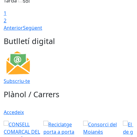
Tarda
T
1
2
Anterior
Següent
Butlletí digital
Subscriu-te
Plànol / Carrers
Accedeix