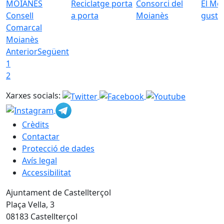
Reciclatge porta
Consorci del
El Mo
Consell
a porta
Moianès
gust
Comarcal
Moianès
Anterior
Següent
1
2
Xarxes socials:
Crèdits
Contactar
Protecció de dades
Avís legal
Accessibilitat
Ajuntament de Castellterçol
Plaça Vella, 3
08183 Castellterçol