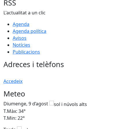
RSS
L'actualitat a un clic
Agenda
Agenda política
Avisos
Notícies
Publicacions
Adreces i telèfons
Accedeix
Meteo
Diumenge, 9 d’agost
D
T.Màx: 34°
T
T.Min: 22°
T