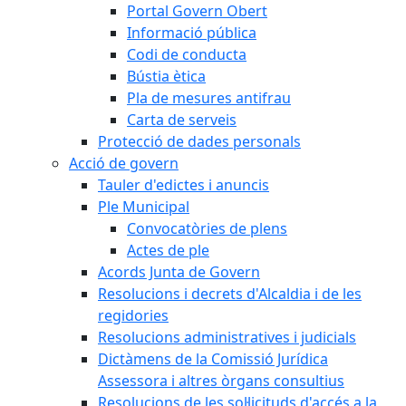
Portal Govern Obert
Informació pública
Codi de conducta
Bústia ètica
Pla de mesures antifrau
Carta de serveis
Protecció de dades personals
Acció de govern
Tauler d'edictes i anuncis
Ple Municipal
Convocatòries de plens
Actes de ple
Acords Junta de Govern
Resolucions i decrets d'Alcaldia i de les
regidories
Resolucions administratives i judicials
Dictàmens de la Comissió Jurídica
Assessora i altres òrgans consultius
Resolucions de les sol·licituds d'accés a la