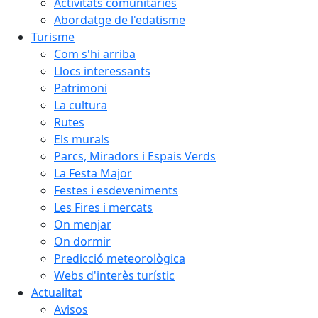
Activitats comunitàries
Abordatge de l'edatisme
Turisme
Com s'hi arriba
Llocs interessants
Patrimoni
La cultura
Rutes
Els murals
Parcs, Miradors i Espais Verds
La Festa Major
Festes i esdeveniments
Les Fires i mercats
On menjar
On dormir
Predicció meteorològica
Webs d'interès turístic
Actualitat
Avisos