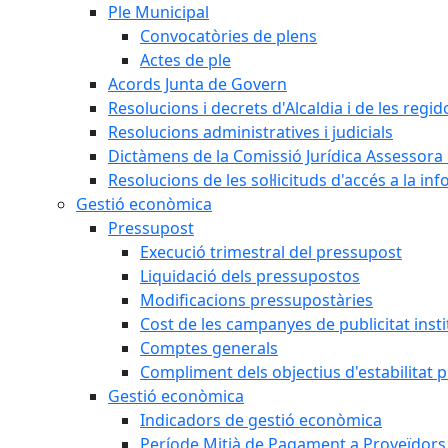
Ple Municipal
Convocatòries de plens
Actes de ple
Acords Junta de Govern
Resolucions i decrets d'Alcaldia i de les regid
Resolucions administratives i judicials
Dictàmens de la Comissió Jurídica Assessora 
Resolucions de les sol·licituds d'accés a la in
Gestió econòmica
Pressupost
Execució trimestral del pressupost
Liquidació dels pressupostos
Modificacions pressupostàries
Cost de les campanyes de publicitat insti
Comptes generals
Compliment dels objectius d'estabilitat 
Gestió econòmica
Indicadors de gestió econòmica
Període Mitjà de Pagament a Proveïdors