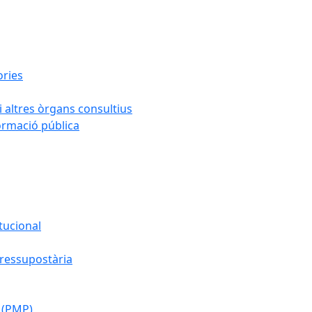
ories
i altres òrgans consultius
formació pública
tucional
pressupostària
 (PMP)