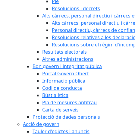
Ple
Resolucions i decrets
Alts càrrecs, personal directiu i càrrecs 
Alts càrrecs, personal directiu i càrr
Personal directiu, càrrecs de confia
Resolucions relatives a les declaracio
Resolucions sobre el règim d'incompat
Resultats electorals
Altres administracions
Bon govern i integritat pública
Portal Govern Obert
Informació pública
Codi de conducta
Bústia ètica
Pla de mesures antifrau
Carta de serveis
Protecció de dades personals
Acció de govern
Tauler d'edictes i anuncis