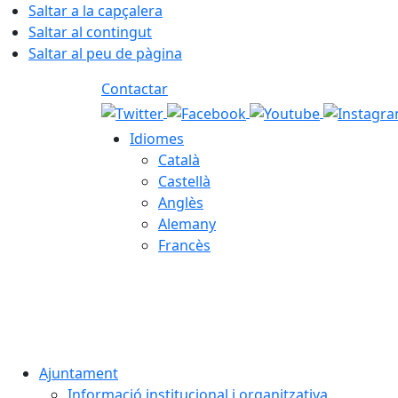
Saltar a la capçalera
Saltar al contingut
Saltar al peu de pàgina
Contactar
Idiomes
Català
Castellà
Anglès
Alemany
Francès
06.08.2026 | 06:48
Ajuntament
Informació institucional i organitzativa