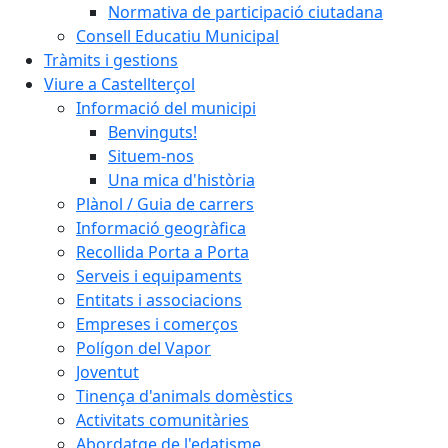
Normativa de participació ciutadana
Consell Educatiu Municipal
Tràmits i gestions
Viure a Castellterçol
Informació del municipi
Benvinguts!
Situem-nos
Una mica d'història
Plànol / Guia de carrers
Informació geogràfica
Recollida Porta a Porta
Serveis i equipaments
Entitats i associacions
Empreses i comerços
Polígon del Vapor
Joventut
Tinença d'animals domèstics
Activitats comunitàries
Abordatge de l'edatisme