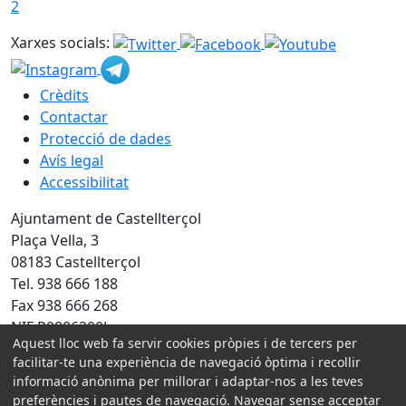
2
Xarxes socials:
Crèdits
Contactar
Protecció de dades
Avís legal
Accessibilitat
Ajuntament de Castellterçol
Plaça Vella, 3
08183 Castellterçol
Tel. 938 666 188
Fax 938 666 268
NIF P0806300J
Aquest lloc web fa servir cookies pròpies i de tercers per
facilitar-te una experiència de navegació òptima i recollir
Amb la col·laboració de:
informació anònima per millorar i adaptar-nos a les teves
preferències i pautes de navegació. Navegar sense acceptar