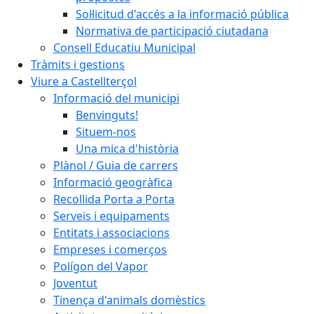
Sol·licitud d'accés a la informació pública
Normativa de participació ciutadana
Consell Educatiu Municipal
Tràmits i gestions
Viure a Castellterçol
Informació del municipi
Benvinguts!
Situem-nos
Una mica d'història
Plànol / Guia de carrers
Informació geogràfica
Recollida Porta a Porta
Serveis i equipaments
Entitats i associacions
Empreses i comerços
Polígon del Vapor
Joventut
Tinença d'animals domèstics