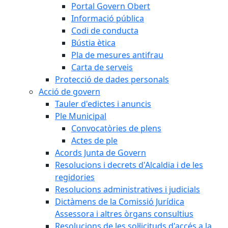
Portal Govern Obert
Informació pública
Codi de conducta
Bústia ètica
Pla de mesures antifrau
Carta de serveis
Protecció de dades personals
Acció de govern
Tauler d'edictes i anuncis
Ple Municipal
Convocatòries de plens
Actes de ple
Acords Junta de Govern
Resolucions i decrets d'Alcaldia i de les
regidories
Resolucions administratives i judicials
Dictàmens de la Comissió Jurídica
Assessora i altres òrgans consultius
Resolucions de les sol·licituds d'accés a la