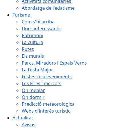
Activitats comunitàries
Abordatge de l'edatisme
Turisme
Com s'hi arriba
Llocs interessants
Patrimoni
La cultura
Rutes
Els murals
Parcs, Miradors i Espais Verds
La Festa Major
Festes i esdeveniments
Les Fires i mercats
On menjar
On dormir
Predicció meteorològica
Webs d'interès turístic
Actualitat
Avisos