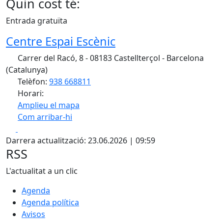
Quin cost té:
Entrada gratuïta
Centre Espai Escènic
Carrer del Racó, 8 - 08183 Castellterçol - Barcelona
(Catalunya)
Telèfon:
938 668811
Horari:
Amplieu el mapa
Com arribar-hi
Leaflet
| ©
ICGC
Facebook
X
+
Darrera actualització: 23.06.2026 | 09:59
−
RSS
L'actualitat a un clic
Agenda
Agenda política
Avisos