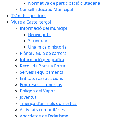
Normativa de participació ciutadana
Consell Educatiu Municipal
Tràmits i gestions
Viure a Castellterçol
Informació del municipi
Benvinguts!
Situem-nos
Una mica d'història
Plànol / Guia de carrers
Informació geogràfica
Recollida Porta a Porta
Serveis i equipaments
Entitats i associacions
Empreses i comerços
Polígon del Vapor
Joventut
Tinença d'animals domèstics
Activitats comunitàries
Abordatge de l'edatisme