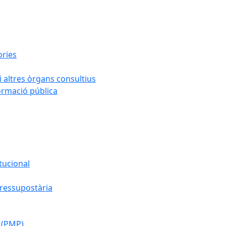
ories
i altres òrgans consultius
formació pública
tucional
pressupostària
 (PMP)