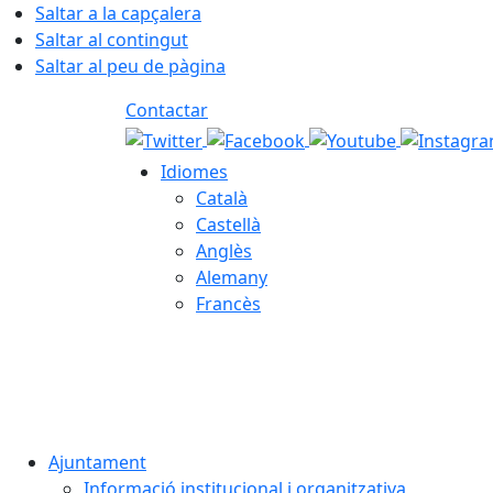
Saltar a la capçalera
Saltar al contingut
Saltar al peu de pàgina
Contactar
Idiomes
Català
Castellà
Anglès
Alemany
Francès
06.08.2026 | 22:10
Ajuntament
Informació institucional i organitzativa