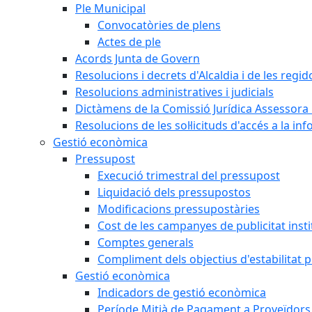
Ple Municipal
Convocatòries de plens
Actes de ple
Acords Junta de Govern
Resolucions i decrets d'Alcaldia i de les regid
Resolucions administratives i judicials
Dictàmens de la Comissió Jurídica Assessora 
Resolucions de les sol·licituds d'accés a la in
Gestió econòmica
Pressupost
Execució trimestral del pressupost
Liquidació dels pressupostos
Modificacions pressupostàries
Cost de les campanyes de publicitat insti
Comptes generals
Compliment dels objectius d'estabilitat 
Gestió econòmica
Indicadors de gestió econòmica
Període Mitjà de Pagament a Proveïdors