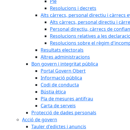
Ple
Resolucions i decrets
Alts càrrecs, personal directiu i càrrecs 
Alts càrrecs, personal directiu i càrr
Personal directiu, càrrecs de confia
Resolucions relatives a les declaracio
Resolucions sobre el règim d'incompat
Resultats electorals
Altres administracions
Bon govern i integritat pública
Portal Govern Obert
Informació pública
Codi de conducta
Bústia ètica
Pla de mesures antifrau
Carta de serveis
Protecció de dades personals
Acció de govern
Tauler d'edictes i anuncis