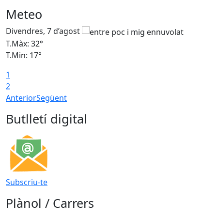
Meteo
Divendres, 7 d’agost
D
T.Màx: 32°
T
T.Min: 17°
T
1
T
2
Anterior
Següent
Butlletí digital
Subscriu-te
Plànol / Carrers