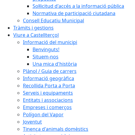
Sol·licitud d'accés a la informació pública
Normativa de participació ciutadana
Consell Educatiu Municipal
Tràmits i gestions
Viure a Castellterçol
Informació del municipi
Benvinguts!
Situem-nos
Una mica d'història
Plànol / Guia de carrers
Informació geogràfica
Recollida Porta a Porta
Serveis i equipaments
Entitats i associacions
Empreses i comerços
Polígon del Vapor
Joventut
Tinença d'animals domèstics