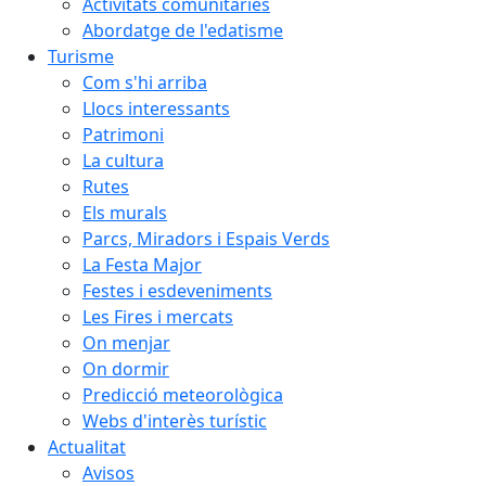
Activitats comunitàries
Abordatge de l'edatisme
Turisme
Com s'hi arriba
Llocs interessants
Patrimoni
La cultura
Rutes
Els murals
Parcs, Miradors i Espais Verds
La Festa Major
Festes i esdeveniments
Les Fires i mercats
On menjar
On dormir
Predicció meteorològica
Webs d'interès turístic
Actualitat
Avisos