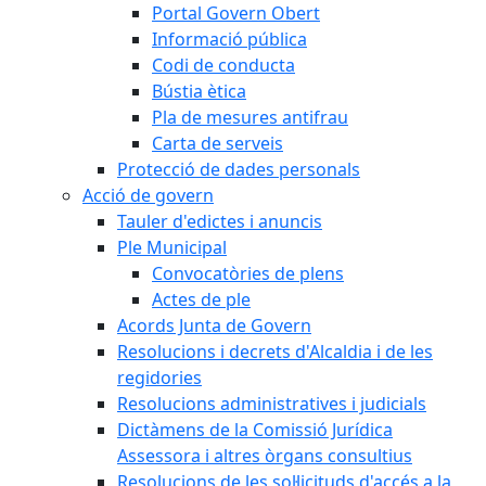
Portal Govern Obert
Informació pública
Codi de conducta
Bústia ètica
Pla de mesures antifrau
Carta de serveis
Protecció de dades personals
Acció de govern
Tauler d'edictes i anuncis
Ple Municipal
Convocatòries de plens
Actes de ple
Acords Junta de Govern
Resolucions i decrets d'Alcaldia i de les
regidories
Resolucions administratives i judicials
Dictàmens de la Comissió Jurídica
Assessora i altres òrgans consultius
Resolucions de les sol·licituds d'accés a la