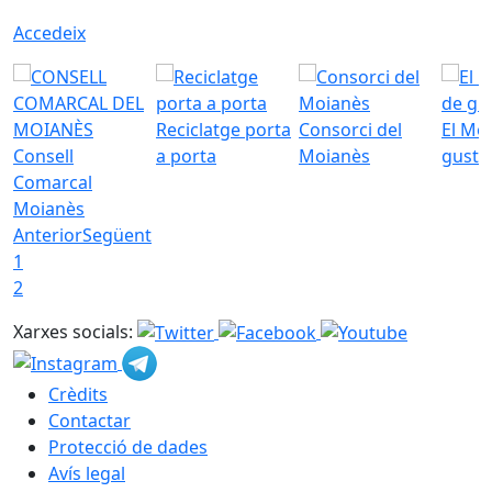
Accedeix
Reciclatge porta
Consorci del
El Mo
Consell
a porta
Moianès
gust
Comarcal
Moianès
Anterior
Següent
1
2
Xarxes socials:
Crèdits
Contactar
Protecció de dades
Avís legal