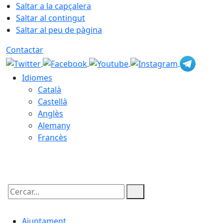
Saltar a la capçalera
Saltar al contingut
Saltar al peu de pàgina
Contactar
Idiomes
Català
Castellà
Anglès
Alemany
Francès
07.08.2026 | 02:08
Cercar:
Ajuntament