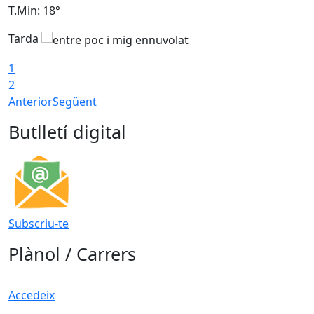
T.Min: 18°
T
Tarda
1
2
Anterior
Següent
Butlletí digital
Subscriu-te
Plànol / Carrers
Accedeix