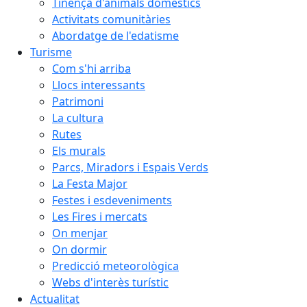
Tinença d'animals domèstics
Activitats comunitàries
Abordatge de l'edatisme
Turisme
Com s'hi arriba
Llocs interessants
Patrimoni
La cultura
Rutes
Els murals
Parcs, Miradors i Espais Verds
La Festa Major
Festes i esdeveniments
Les Fires i mercats
On menjar
On dormir
Predicció meteorològica
Webs d'interès turístic
Actualitat