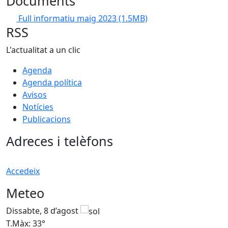
Documents
Full informatiu maig 2023
(1.5MB)
RSS
L'actualitat a un clic
Agenda
Agenda política
Avisos
Notícies
Publicacions
Adreces i telèfons
Accedeix
Meteo
Dissabte, 8 d’agost
D
T.Màx: 33°
T