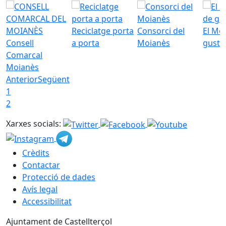
Reciclatge porta
Consorci del
El Mo
Consell
a porta
Moianès
gust
Comarcal
Moianès
Anterior
Següent
1
2
Xarxes socials:
Crèdits
Contactar
Protecció de dades
Avís legal
Accessibilitat
Ajuntament de Castellterçol