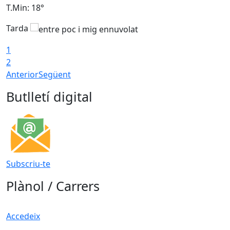
T.Min: 18°
T
Tarda
1
2
Anterior
Següent
Butlletí digital
Subscriu-te
Plànol / Carrers
Accedeix