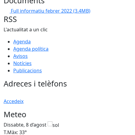
Documents
Full informatiu febrer 2022
(3.4MB)
RSS
L'actualitat a un clic
Agenda
Agenda política
Avisos
Notícies
Publicacions
Adreces i telèfons
Accedeix
Meteo
Dissabte, 8 d’agost
D
T.Màx: 33°
T