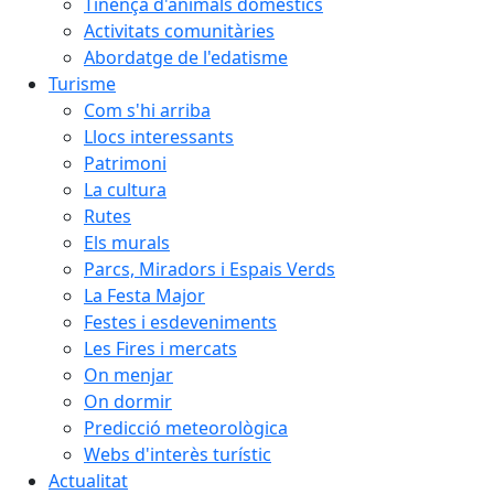
Tinença d'animals domèstics
Activitats comunitàries
Abordatge de l'edatisme
Turisme
Com s'hi arriba
Llocs interessants
Patrimoni
La cultura
Rutes
Els murals
Parcs, Miradors i Espais Verds
La Festa Major
Festes i esdeveniments
Les Fires i mercats
On menjar
On dormir
Predicció meteorològica
Webs d'interès turístic
Actualitat