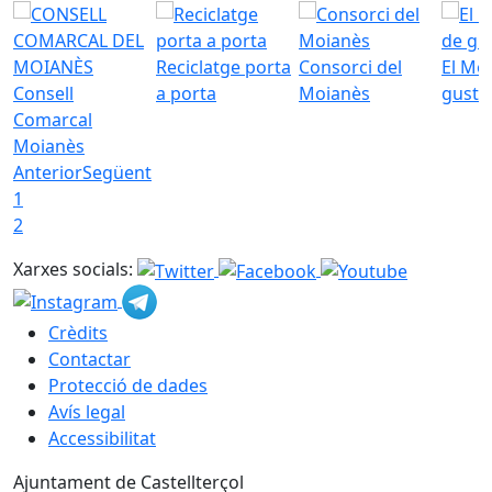
Reciclatge porta
Consorci del
El Mo
Consell
a porta
Moianès
gust
Comarcal
Moianès
Anterior
Següent
1
2
Xarxes socials:
Crèdits
Contactar
Protecció de dades
Avís legal
Accessibilitat
Ajuntament de Castellterçol