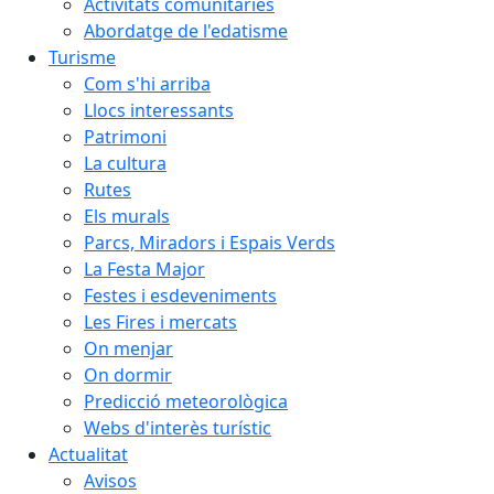
Activitats comunitàries
Abordatge de l'edatisme
Turisme
Com s'hi arriba
Llocs interessants
Patrimoni
La cultura
Rutes
Els murals
Parcs, Miradors i Espais Verds
La Festa Major
Festes i esdeveniments
Les Fires i mercats
On menjar
On dormir
Predicció meteorològica
Webs d'interès turístic
Actualitat
Avisos