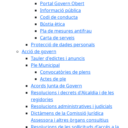
Portal Govern Obert
Informació pública
Codi de conducta
Bústia ètica
Pla de mesures antifrau
Carta de serveis
Protecció de dades personals
Acció de govern
Tauler d'edictes i anuncis
Ple Municipal
Convocatòries de plens
Actes de ple
Acords Junta de Govern
Resolucions i decrets d'Alcaldia i de les
regidories
Resolucions administratives i judicials
Dictàmens de la Comissió Jurídica
Assessora i altres òrgans consultius
Resolucions de les sol·licituds d'accés a la