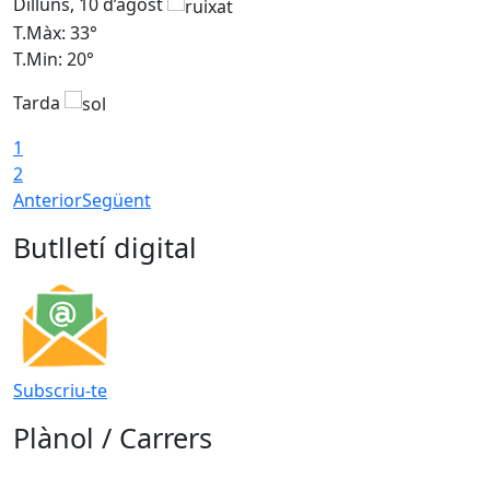
Dilluns, 10 d’agost
D
T.Màx: 33°
T
T.Min: 20°
T
Tarda
T
1
2
Anterior
Següent
Butlletí digital
Subscriu-te
Plànol / Carrers