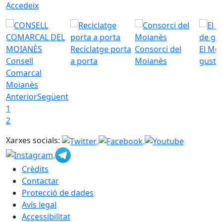
Accedeix
Reciclatge porta
Consorci del
El Mo
Consell
a porta
Moianès
gust
Comarcal
Moianès
Anterior
Següent
1
2
Xarxes socials:
Crèdits
Contactar
Protecció de dades
Avís legal
Accessibilitat