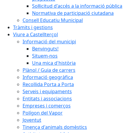
Sol·licitud d'accés a la informació pública
Normativa de participació ciutadana
Consell Educatiu Municipal
Tràmits i gestions
Viure a Castellterçol
Informació del municipi
Benvinguts!
Situem-nos
Una mica d'història
Plànol / Guia de carrers
Informació geogràfica
Recollida Porta a Porta
Serveis i equipaments
Entitats i associacions
Empreses i comerços
Polígon del Vapor
Joventut
Tinença d'animals domèstics