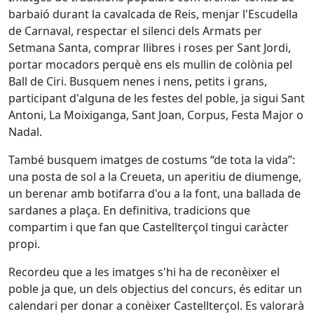
barbaió durant la cavalcada de Reis, menjar l'Escudella
de Carnaval, respectar el silenci dels Armats per
Setmana Santa, comprar llibres i roses per Sant Jordi,
portar mocadors perquè ens els mullin de colònia pel
Ball de Ciri. Busquem nenes i nens, petits i grans,
participant d'alguna de les festes del poble, ja sigui Sant
Antoni, La Moixiganga, Sant Joan, Corpus, Festa Major o
Nadal.
També busquem imatges de costums “de tota la vida”:
una posta de sol a la Creueta, un aperitiu de diumenge,
un berenar amb botifarra d'ou a la font, una ballada de
sardanes a plaça. En definitiva, tradicions que
compartim i que fan que Castellterçol tingui caràcter
propi.
Recordeu que a les imatges s'hi ha de reconèixer el
poble ja que, un dels objectius del concurs, és editar un
calendari per donar a conèixer Castellterçol. Es valorarà