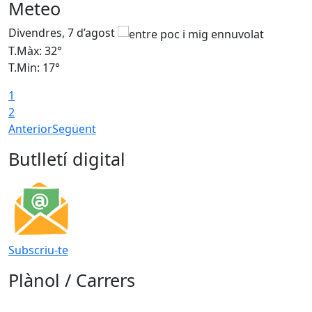
Meteo
Divendres, 7 d’agost
D
T.Màx: 32°
T
T.Min: 17°
T
1
T
2
Anterior
Següent
Butlletí digital
Subscriu-te
Plànol / Carrers