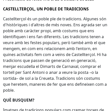
CASTELLTERÇOL, UN POBLE DE TRADICIONS
Castellterçol és un poble ple de tradicions. Algunes són
d'històriques i d'altres de més noves. Ens agrada ser un
poble amb caràcter propi, amb costums que ens
identifiquen i ens fan diferents. Les tradicions tenen a
veure amb les festes populars, però també amb el que
mengem, en com ens relacionem amb l'entorn, en
quines activitats fem com a veïns de Castellterçol. Hi ha
tradicions que passen de generació en generació,
menjar escudella el Dimarts de Carnaval, comprar el
tortell per Sant Antoni o anar a veure la posta –o la
sortida– de sol a la Creueta. Tradicions són costums
que heretem, maneres de fer que ens defineixen com a
poble.
QUÈ BUSQUEM?
Imatges de tradicions populars com cremar torxes de