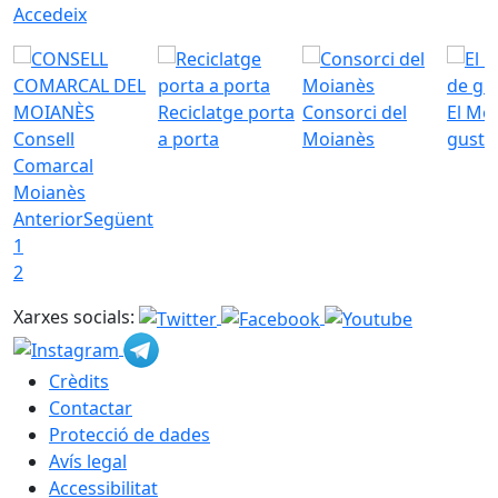
Accedeix
Reciclatge porta
Consorci del
El Mo
Consell
a porta
Moianès
gust
Comarcal
Moianès
Anterior
Següent
1
2
Xarxes socials:
Crèdits
Contactar
Protecció de dades
Avís legal
Accessibilitat