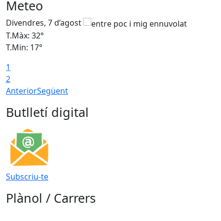
Meteo
Divendres, 7 d’agost
D
T.Màx: 32°
T
T.Min: 17°
T
1
T
2
Anterior
Següent
Butlletí digital
Subscriu-te
Plànol / Carrers