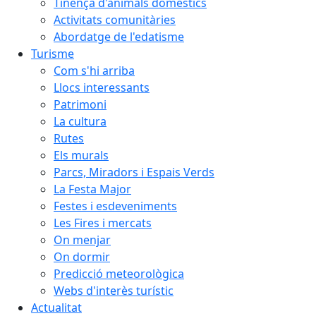
Tinença d'animals domèstics
Activitats comunitàries
Abordatge de l'edatisme
Turisme
Com s'hi arriba
Llocs interessants
Patrimoni
La cultura
Rutes
Els murals
Parcs, Miradors i Espais Verds
La Festa Major
Festes i esdeveniments
Les Fires i mercats
On menjar
On dormir
Predicció meteorològica
Webs d'interès turístic
Actualitat