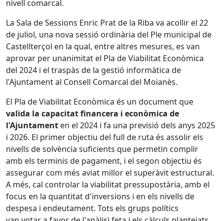
nivell comarcal.
La Sala de Sessions Enric Prat de la Riba va acollir el 22
de juliol, una nova sessió ordinària del Ple municipal de
Castellterçol en la qual, entre altres mesures, es van
aprovar per unanimitat el Pla de Viabilitat Econòmica
del 2024 i el traspàs de la gestió informàtica de
l'Ajuntament al Consell Comarcal del Moianès.
El Pla de Viabilitat Econòmica és un document que
valida la capacitat financera i econòmica de
l'Ajuntament
en el 2024 i fa una previsió dels anys 2025
i 2026. El primer objectiu del full de ruta és assolir els
nivells de solvència suficients que permetin complir
amb els terminis de pagament, i el segon objectiu és
assegurar com més aviat millor el superàvit estructural.
A més, cal controlar la viabilitat pressupostària, amb el
focus en la quantitat d'inversions i en els nivells de
despesa i endeutament. Tots els grups polítics
van votar a favor de l'anàlisi feta i els càlculs plantejats