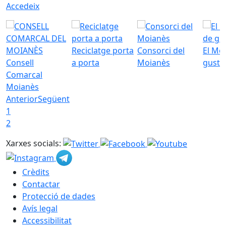
Accedeix
Reciclatge porta
Consorci del
El Mo
Consell
a porta
Moianès
gust
Comarcal
Moianès
Anterior
Següent
1
2
Xarxes socials:
Crèdits
Contactar
Protecció de dades
Avís legal
Accessibilitat