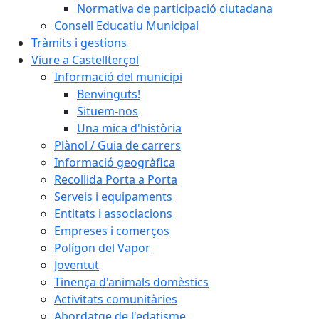
Normativa de participació ciutadana
Consell Educatiu Municipal
Tràmits i gestions
Viure a Castellterçol
Informació del municipi
Benvinguts!
Situem-nos
Una mica d'història
Plànol / Guia de carrers
Informació geogràfica
Recollida Porta a Porta
Serveis i equipaments
Entitats i associacions
Empreses i comerços
Polígon del Vapor
Joventut
Tinença d'animals domèstics
Activitats comunitàries
Abordatge de l'edatisme