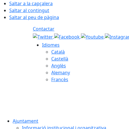
Saltar a la capçalera
Saltar al contingut
Saltar al peu de pàgina
Contactar
Idiomes
Català
Castellà
Anglès
Alemany
Francès
07.08.2026 | 23:53
Ajuntament
Informació institucional i organitzativa