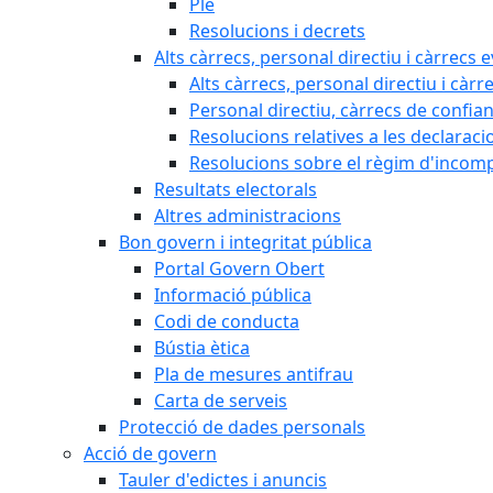
Ple
Resolucions i decrets
Alts càrrecs, personal directiu i càrrecs 
Alts càrrecs, personal directiu i càrr
Personal directiu, càrrecs de confia
Resolucions relatives a les declaracio
Resolucions sobre el règim d'incompat
Resultats electorals
Altres administracions
Bon govern i integritat pública
Portal Govern Obert
Informació pública
Codi de conducta
Bústia ètica
Pla de mesures antifrau
Carta de serveis
Protecció de dades personals
Acció de govern
Tauler d'edictes i anuncis