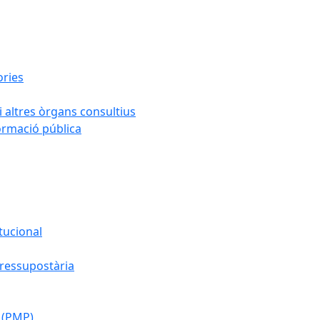
ories
i altres òrgans consultius
formació pública
tucional
pressupostària
 (PMP)