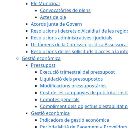
Ple Municipal
Convocatòries de plens
Actes de ple
Acords Junta de Govern
Resolucions i decrets d'Alcaldia i de les regid
Resolucions administratives i judicials
Dictàmens de la Comissió Jurídica Assessora 
Resolucions de les sol·licituds d'accés a la in
Gestió econòmica
Pressupost
Execució trimestral del pressupost
Liquidació dels pressupostos
Modificacions pressupostàries
Cost de les campanyes de publicitat insti
Comptes generals
Compliment dels objectius d'estabilitat 
Gestió econòmica
Indicadors de gestió econòmica
Període Mitjà de Pagament a Proveïdors