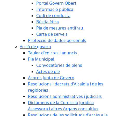
Portal Govern Obert
Informació pública
Codi de conducta
Bústia ètica
Pla de mesures antifrau
Carta de serveis
Protecció de dades personals
Acció de govern
Tauler d'edictes i anuncis
Ple Municipal
Convocatòries de plens
Actes de ple
Acords Junta de Govern
Resolucions i decrets d'Alcaldia i de les
regidories
Resolucions administratives i judicials
Dictàmens de la Comissió Jurídica
Assessora i altres òrgans consultius
Resolucions de les sol·licituds d'accés a la