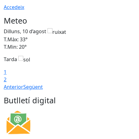
Accedeix
Meteo
Dilluns, 10 d’agost
D
T.Màx: 33°
T
T.Min: 20°
T
Tarda
T
1
2
Anterior
Següent
Butlletí digital