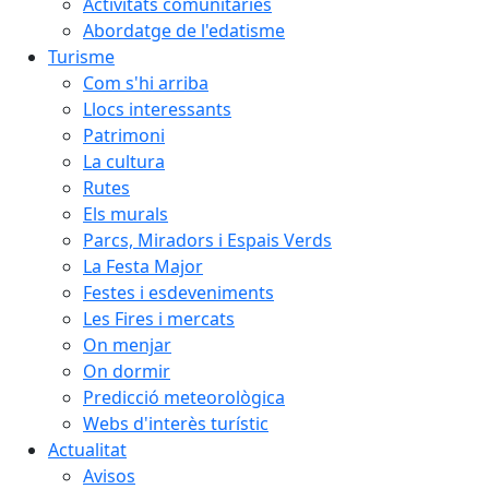
Activitats comunitàries
Abordatge de l'edatisme
Turisme
Com s'hi arriba
Llocs interessants
Patrimoni
La cultura
Rutes
Els murals
Parcs, Miradors i Espais Verds
La Festa Major
Festes i esdeveniments
Les Fires i mercats
On menjar
On dormir
Predicció meteorològica
Webs d'interès turístic
Actualitat
Avisos