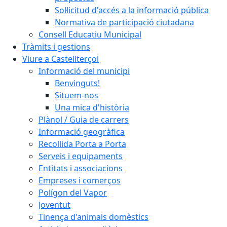
Sol·licitud d'accés a la informació pública
Normativa de participació ciutadana
Consell Educatiu Municipal
Tràmits i gestions
Viure a Castellterçol
Informació del municipi
Benvinguts!
Situem-nos
Una mica d'història
Plànol / Guia de carrers
Informació geogràfica
Recollida Porta a Porta
Serveis i equipaments
Entitats i associacions
Empreses i comerços
Polígon del Vapor
Joventut
Tinença d'animals domèstics