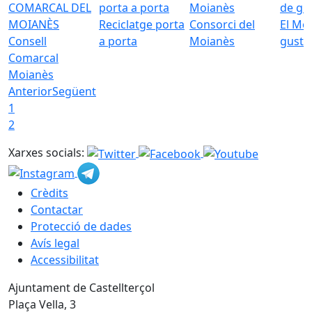
Reciclatge porta
Consorci del
El Mo
Consell
a porta
Moianès
gust
Comarcal
Moianès
Anterior
Següent
1
2
Xarxes socials:
Crèdits
Contactar
Protecció de dades
Avís legal
Accessibilitat
Ajuntament de Castellterçol
Plaça Vella, 3