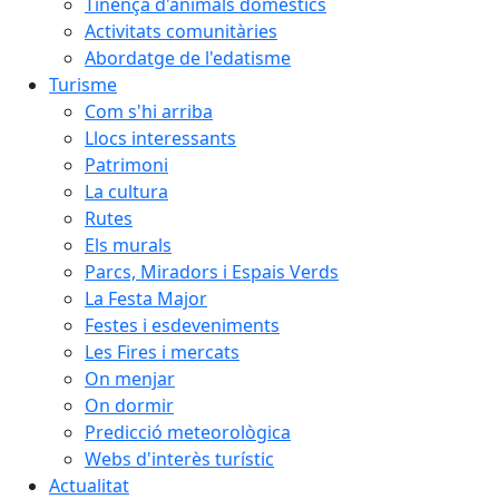
Tinença d'animals domèstics
Activitats comunitàries
Abordatge de l'edatisme
Turisme
Com s'hi arriba
Llocs interessants
Patrimoni
La cultura
Rutes
Els murals
Parcs, Miradors i Espais Verds
La Festa Major
Festes i esdeveniments
Les Fires i mercats
On menjar
On dormir
Predicció meteorològica
Webs d'interès turístic
Actualitat