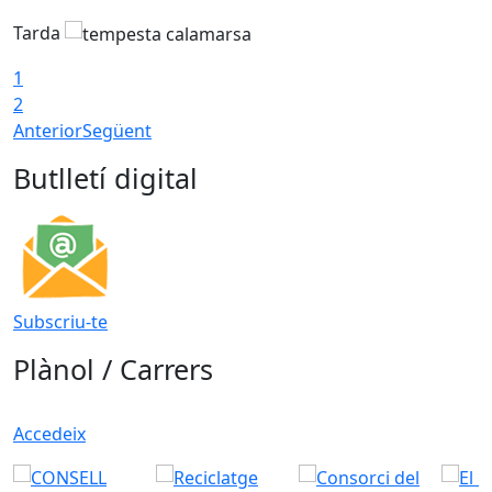
Tarda
T
1
2
Anterior
Següent
Butlletí digital
Subscriu-te
Plànol / Carrers
Accedeix