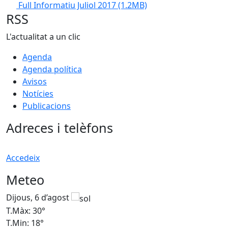
Full Informatiu Juliol 2017
(1.2MB)
RSS
L'actualitat a un clic
Agenda
Agenda política
Avisos
Notícies
Publicacions
Adreces i telèfons
Accedeix
Meteo
Dijous, 6 d’agost
D
T.Màx: 30°
T
T.Min: 18°
T