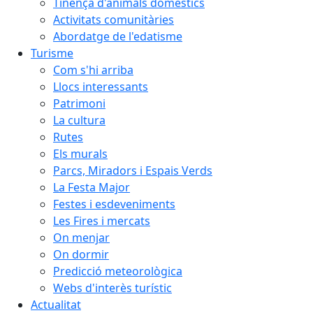
Tinença d'animals domèstics
Activitats comunitàries
Abordatge de l'edatisme
Turisme
Com s'hi arriba
Llocs interessants
Patrimoni
La cultura
Rutes
Els murals
Parcs, Miradors i Espais Verds
La Festa Major
Festes i esdeveniments
Les Fires i mercats
On menjar
On dormir
Predicció meteorològica
Webs d'interès turístic
Actualitat