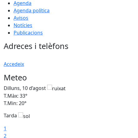
Agenda
Agenda política
Avisos
Notícies
Publicacions
Adreces i telèfons
Accedeix
Meteo
Dilluns, 10 d’agost
D
T.Màx: 33°
T
T.Min: 20°
T
Tarda
T
1
2