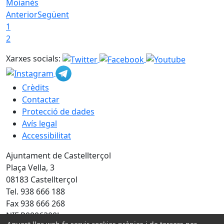
Moianès
Anterior
Següent
1
2
Xarxes socials:
Crèdits
Contactar
Protecció de dades
Avís legal
Accessibilitat
Ajuntament de Castellterçol
Plaça Vella, 3
08183 Castellterçol
Tel. 938 666 188
Fax 938 666 268
NIF P0806300J