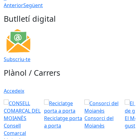
Anterior
Següent
Butlletí digital
Subscriu-te
Plànol / Carrers
Accedeix
Reciclatge porta
Consorci del
El Mo
Consell
a porta
Moianès
gust
Comarcal