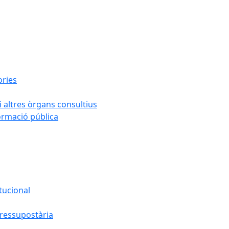
ories
i altres òrgans consultius
formació pública
tucional
pressupostària