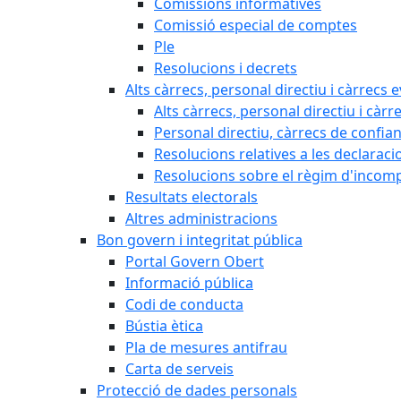
Comissions informatives
Comissió especial de comptes
Ple
Resolucions i decrets
Alts càrrecs, personal directiu i càrrecs 
Alts càrrecs, personal directiu i càrr
Personal directiu, càrrecs de confia
Resolucions relatives a les declaracio
Resolucions sobre el règim d'incompat
Resultats electorals
Altres administracions
Bon govern i integritat pública
Portal Govern Obert
Informació pública
Codi de conducta
Bústia ètica
Pla de mesures antifrau
Carta de serveis
Protecció de dades personals