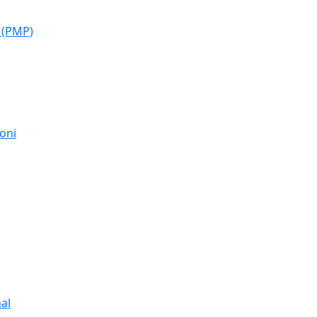
 (PMP)
moni
al