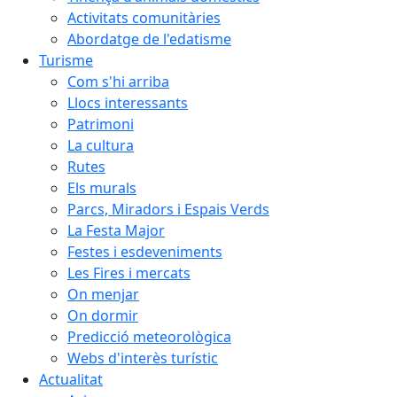
Activitats comunitàries
Abordatge de l'edatisme
Turisme
Com s'hi arriba
Llocs interessants
Patrimoni
La cultura
Rutes
Els murals
Parcs, Miradors i Espais Verds
La Festa Major
Festes i esdeveniments
Les Fires i mercats
On menjar
On dormir
Predicció meteorològica
Webs d'interès turístic
Actualitat