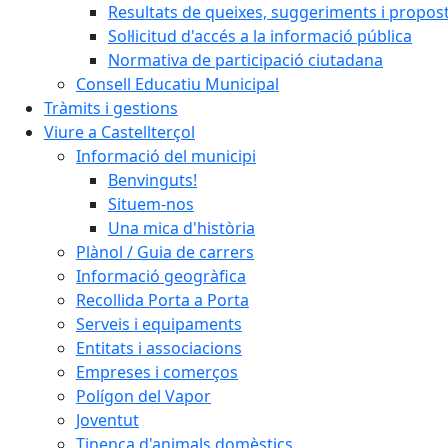
Resultats de queixes, suggeriments i propos
Sol·licitud d'accés a la informació pública
Normativa de participació ciutadana
Consell Educatiu Municipal
Tràmits i gestions
Viure a Castellterçol
Informació del municipi
Benvinguts!
Situem-nos
Una mica d'història
Plànol / Guia de carrers
Informació geogràfica
Recollida Porta a Porta
Serveis i equipaments
Entitats i associacions
Empreses i comerços
Polígon del Vapor
Joventut
Tinença d'animals domèstics