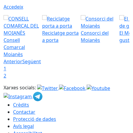
Accedeix
Reciclatge porta
Consorci del
El Mo
Consell
a porta
Moianès
gust
Comarcal
Moianès
Anterior
Següent
1
2
Xarxes socials:
Crèdits
Contactar
Protecció de dades
Avís legal