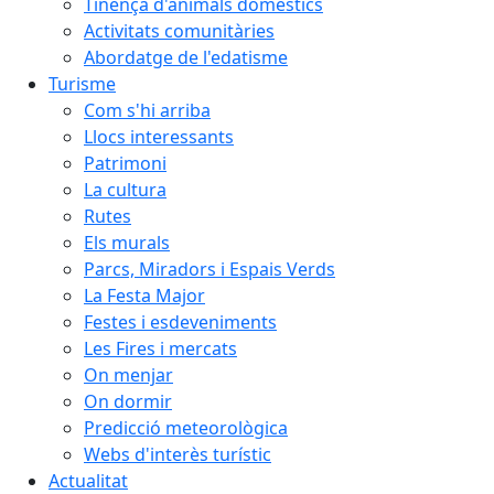
Tinença d'animals domèstics
Activitats comunitàries
Abordatge de l'edatisme
Turisme
Com s'hi arriba
Llocs interessants
Patrimoni
La cultura
Rutes
Els murals
Parcs, Miradors i Espais Verds
La Festa Major
Festes i esdeveniments
Les Fires i mercats
On menjar
On dormir
Predicció meteorològica
Webs d'interès turístic
Actualitat