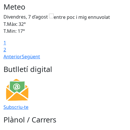
Meteo
Divendres, 7 d’agost
D
T.Màx: 32°
T
T.Min: 17°
T
1
T
2
Anterior
Següent
Butlletí digital
Subscriu-te
Plànol / Carrers