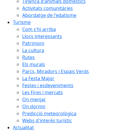
Tinença d'animals domèstics
Activitats comunitàries
Abordatge de l'edatisme
Turisme
Com s'hi arriba
Llocs interessants
Patrimoni
La cultura
Rutes
Els murals
Parcs, Miradors i Espais Verds
La Festa Major
Festes i esdeveniments
Les Fires i mercats
On menjar
On dormir
Predicció meteorològica
Webs d'interès turístic
Actualitat