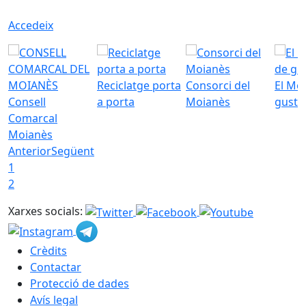
Accedeix
Reciclatge porta
Consorci del
El Mo
Consell
a porta
Moianès
gust
Comarcal
Moianès
Anterior
Següent
1
2
Xarxes socials:
Crèdits
Contactar
Protecció de dades
Avís legal