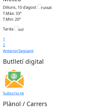
Dilluns, 10 d’agost
D
T.Màx: 33°
T
T.Min: 20°
T
Tarda
T
1
2
Anterior
Següent
Butlletí digital
Subscriu-te
Plànol / Carrers