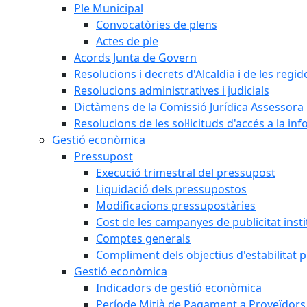
Ple Municipal
Convocatòries de plens
Actes de ple
Acords Junta de Govern
Resolucions i decrets d'Alcaldia i de les regid
Resolucions administratives i judicials
Dictàmens de la Comissió Jurídica Assessora 
Resolucions de les sol·licituds d'accés a la in
Gestió econòmica
Pressupost
Execució trimestral del pressupost
Liquidació dels pressupostos
Modificacions pressupostàries
Cost de les campanyes de publicitat insti
Comptes generals
Compliment dels objectius d'estabilitat 
Gestió econòmica
Indicadors de gestió econòmica
Període Mitjà de Pagament a Proveïdors