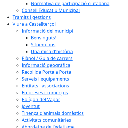
Normativa de participació ciutadana
Consell Educatiu Municipal
Tràmits i gestions
Viure a Castellterçol
Informació del municipi
Benvinguts!
Situem-nos
Una mica d'història
Plànol / Guia de carrers
Informació geogràfica
Recollida Porta a Porta
Serveis i equipaments
Entitats i associacions
Empreses i comerços
Polígon del Vapor
Joventut
Tinença d'animals domèstics
Activitats comunitàries
Abordatge de l'edatisme