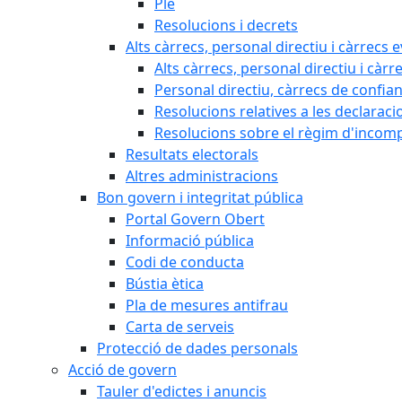
Ple
Resolucions i decrets
Alts càrrecs, personal directiu i càrrecs 
Alts càrrecs, personal directiu i càrr
Personal directiu, càrrecs de confia
Resolucions relatives a les declaracio
Resolucions sobre el règim d'incompat
Resultats electorals
Altres administracions
Bon govern i integritat pública
Portal Govern Obert
Informació pública
Codi de conducta
Bústia ètica
Pla de mesures antifrau
Carta de serveis
Protecció de dades personals
Acció de govern
Tauler d'edictes i anuncis