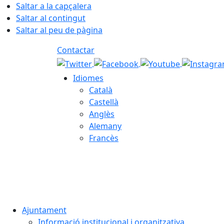
Saltar a la capçalera
Saltar al contingut
Saltar al peu de pàgina
Contactar
Idiomes
Català
Castellà
Anglès
Alemany
Francès
09.08.2026 | 12:37
Ajuntament
Informació institucional i organitzativa