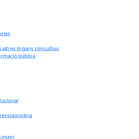
ories
i altres òrgans consultius
formació pública
tucional
pressupostària
 (PMP)