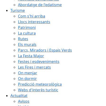
Abordatge de l'edatisme
Turisme
Com s'hi arriba
Llocs interessants
Patrimoni
La cultura
Rutes
Els murals
Parcs, Miradors i Espais Verds
La Festa Major
Festes i esdeveniments
Les Fires i mercats
On menjar
On dormir
Predicció meteorològica
Webs d'interès turístic
Actualitat
Avisos