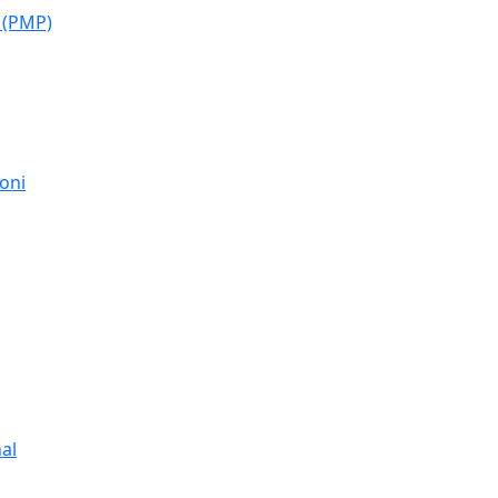
 (PMP)
moni
al