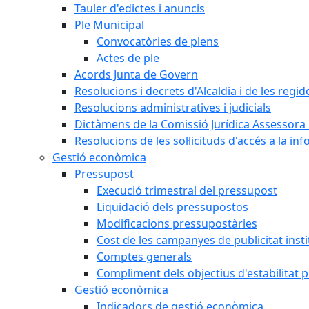
Tauler d'edictes i anuncis
Ple Municipal
Convocatòries de plens
Actes de ple
Acords Junta de Govern
Resolucions i decrets d'Alcaldia i de les regid
Resolucions administratives i judicials
Dictàmens de la Comissió Jurídica Assessora 
Resolucions de les sol·licituds d'accés a la in
Gestió econòmica
Pressupost
Execució trimestral del pressupost
Liquidació dels pressupostos
Modificacions pressupostàries
Cost de les campanyes de publicitat insti
Comptes generals
Compliment dels objectius d'estabilitat 
Gestió econòmica
Indicadors de gestió econòmica