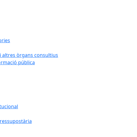
ories
i altres òrgans consultius
formació pública
tucional
pressupostària