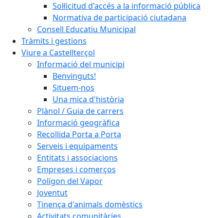
Sol·licitud d'accés a la informació pública
Normativa de participació ciutadana
Consell Educatiu Municipal
Tràmits i gestions
Viure a Castellterçol
Informació del municipi
Benvinguts!
Situem-nos
Una mica d'història
Plànol / Guia de carrers
Informació geogràfica
Recollida Porta a Porta
Serveis i equipaments
Entitats i associacions
Empreses i comerços
Polígon del Vapor
Joventut
Tinença d'animals domèstics
Activitats comunitàries