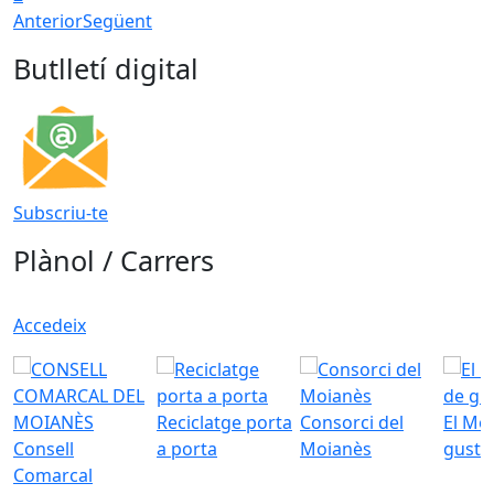
Anterior
Següent
Butlletí digital
Subscriu-te
Plànol / Carrers
Accedeix
Reciclatge porta
Consorci del
El Mo
Consell
a porta
Moianès
gust
Comarcal