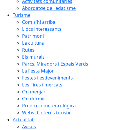
Activitats comunitàries
Abordatge de l'edatisme
Turisme
Com s'hi arriba
Llocs interessants
Patrimoni
La cultura
Rutes
Els murals
Parcs, Miradors i Espais Verds
La Festa Major
Festes i esdeveniments
Les Fires i mercats
On menjar
On dormir
Predicció meteorològica
Webs d'interès turístic
Actualitat
Avisos