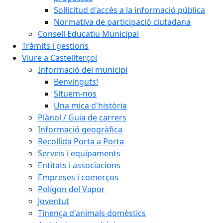
Sol·licitud d'accés a la informació pública
Normativa de participació ciutadana
Consell Educatiu Municipal
Tràmits i gestions
Viure a Castellterçol
Informació del municipi
Benvinguts!
Situem-nos
Una mica d'història
Plànol / Guia de carrers
Informació geogràfica
Recollida Porta a Porta
Serveis i equipaments
Entitats i associacions
Empreses i comerços
Polígon del Vapor
Joventut
Tinença d'animals domèstics