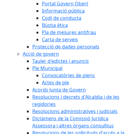
Portal Govern Obert
Informació pública
Codi de conducta
Bústia ètica
Pla de mesures antifrau
Carta de serveis
Protecció de dades personals
Acció de govern
Tauler d'edictes i anuncis
Ple Municipal
Convocatòries de plens
Actes de ple
Acords Junta de Govern
Resolucions i decrets d'Alcaldia i de les
regidories
Resolucions administratives i judicials
Dictàmens de la Comissió Jurídica
Assessora i altres òrgans consultius
Resolucions de les sol·licituds d'accés a la