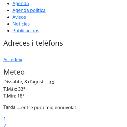
Agenda
Agenda política
Avisos
Notícies
Publicacions
Adreces i telèfons
Accedeix
Meteo
Dissabte, 8 d’agost
D
T.Màx: 33°
T
T.Min: 18°
T
Tarda
1
2