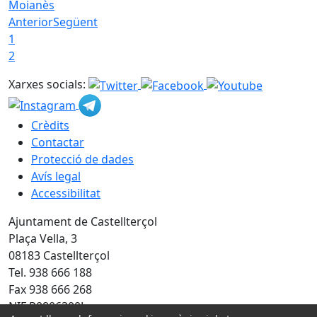
Moianès
Anterior
Següent
1
2
Xarxes socials:
Crèdits
Contactar
Protecció de dades
Avís legal
Accessibilitat
Ajuntament de Castellterçol
Plaça Vella, 3
08183 Castellterçol
Tel. 938 666 188
Fax 938 666 268
NIF P0806300J