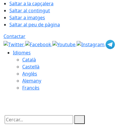
Saltar a la capçalera
Saltar al contingut
Saltar a imatges
Saltar al peu de pàgina
Contactar
Idiomes
Català
Castellà
Anglès
Alemany
Francès
08.08.2026 | 19:43
Cercar: