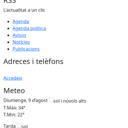
RSS
L'actualitat a un clic
Agenda
Agenda política
Avisos
Notícies
Publicacions
Adreces i telèfons
Accedeix
Meteo
Diumenge, 9 d’agost
D
T.Màx: 34°
T
T.Min: 22°
T
Tarda
T