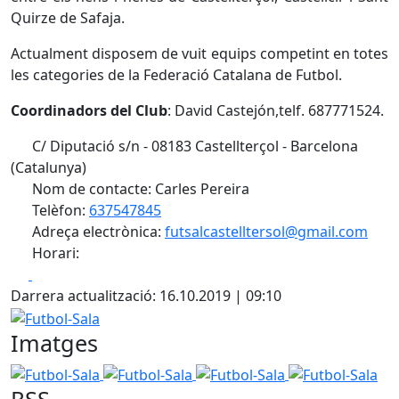
Quirze de Safaja.
Actualment disposem de vuit equips competint en totes
les categories de la Federació Catalana de Futbol.
Coordinadors del Club
: David Castejón,telf. 687771524.
C/ Diputació s/n - 08183 Castellterçol - Barcelona
(Catalunya)
Nom de contacte: Carles Pereira
Telèfon:
637547845
Adreça electrònica:
futsalcastelltersol@gmail.com
Horari:
Facebook
X
Darrera actualització: 16.10.2019 | 09:10
Futbol-Sala
Imatges
Futbol-Sala
Futbol-Sala
Futbol-Sala
Futbol-Sala