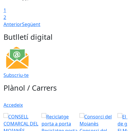
1
2
Anterior
Següent
Butlletí digital
Subscriu-te
Plànol / Carrers
Accedeix
Reciclatge porta
Consorci del
El Mo