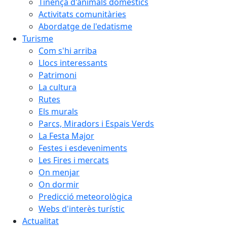
Tinença d'animals domèstics
Activitats comunitàries
Abordatge de l'edatisme
Turisme
Com s'hi arriba
Llocs interessants
Patrimoni
La cultura
Rutes
Els murals
Parcs, Miradors i Espais Verds
La Festa Major
Festes i esdeveniments
Les Fires i mercats
On menjar
On dormir
Predicció meteorològica
Webs d'interès turístic
Actualitat