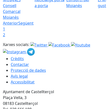
Consell
a porta
Moianès
gust
Comarcal
Moianès
Anterior
Següent
1
2
Xarxes socials:
Crèdits
Contactar
Protecció de dades
Avís legal
Accessibilitat
Ajuntament de Castellterçol
Plaça Vella, 3
08183 Castellterçol