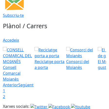
Subscriu-te
Plànol / Carrers
Accedeix
Reciclatge porta
Consorci del
El Mo
Consell
a porta
Moianès
gust
Comarcal
Moianès
Anterior
Següent
1
2
Xarxes socials: