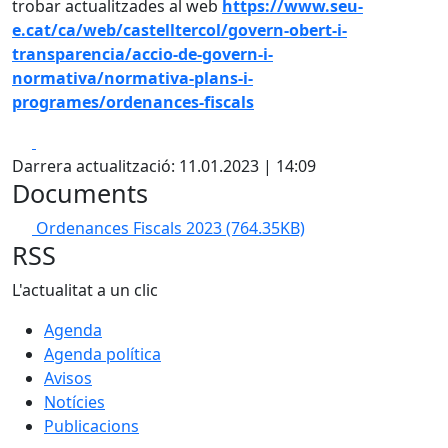
trobar actualitzades al web
https://www.seu-
e.cat/ca/web/castelltercol/govern-obert-i-
transparencia/accio-de-govern-i-
normativa/normativa-plans-i-
programes/ordenances-fiscals
Facebook
X
Darrera actualització: 11.01.2023 | 14:09
Documents
Ordenances Fiscals 2023
(764.35KB)
RSS
L'actualitat a un clic
Agenda
Agenda política
Avisos
Notícies
Publicacions