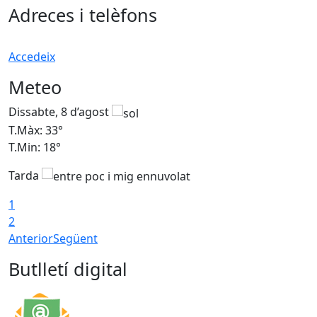
Adreces i telèfons
Accedeix
Meteo
Dissabte, 8 d’agost
D
T.Màx: 33°
T
T.Min: 18°
T
Tarda
1
2
Anterior
Següent
Butlletí digital