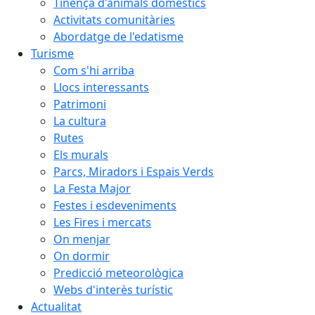
Tinença d'animals domèstics
Activitats comunitàries
Abordatge de l'edatisme
Turisme
Com s'hi arriba
Llocs interessants
Patrimoni
La cultura
Rutes
Els murals
Parcs, Miradors i Espais Verds
La Festa Major
Festes i esdeveniments
Les Fires i mercats
On menjar
On dormir
Predicció meteorològica
Webs d'interès turístic
Actualitat