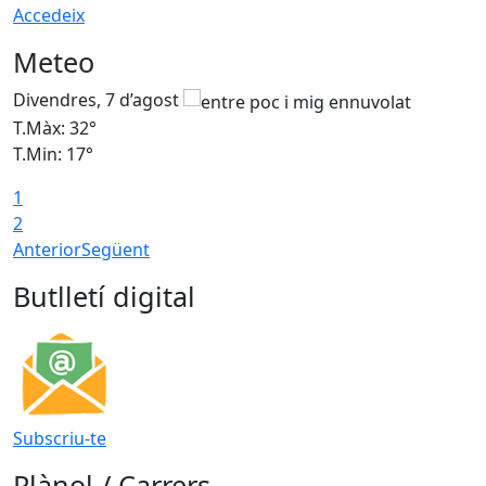
Accedeix
Meteo
Divendres, 7 d’agost
D
T.Màx: 32°
T
T.Min: 17°
T
1
T
2
Anterior
Següent
Butlletí digital
Subscriu-te
Plànol / Carrers