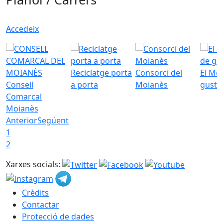
Accedeix
Reciclatge porta
Consorci del
El Mo
Consell
a porta
Moianès
gust
Comarcal
Moianès
Anterior
Següent
1
2
Xarxes socials:
Crèdits
Contactar
Protecció de dades