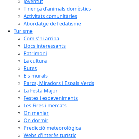
Joventut
Tinença d'animals domèstics
Activitats comunitàries
Abordatge de l'edatisme
Turisme
Com s'hi arriba
Llocs interessants
Patrimoni
La cultura
Rutes
Els murals
Parcs, Miradors i Espais Verds
La Festa Major
Festes i esdeveniments
Les Fires i mercats
On menjar
On dormir
Predicció meteorològica
Webs d'interès turístic