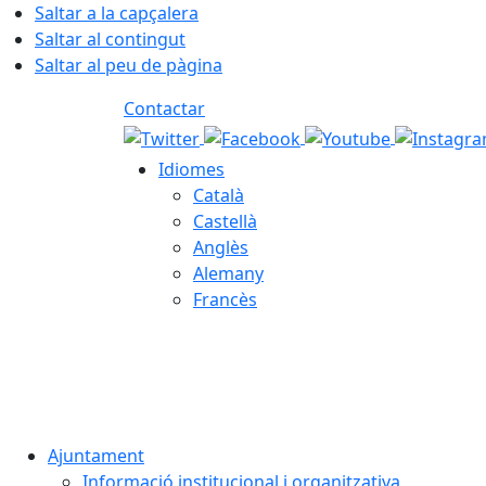
Saltar a la capçalera
Saltar al contingut
Saltar al peu de pàgina
Contactar
Idiomes
Català
Castellà
Anglès
Alemany
Francès
06.08.2026 | 09:59
Ajuntament
Informació institucional i organitzativa