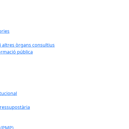
ories
i altres òrgans consultius
formació pública
tucional
pressupostària
 (PMP)