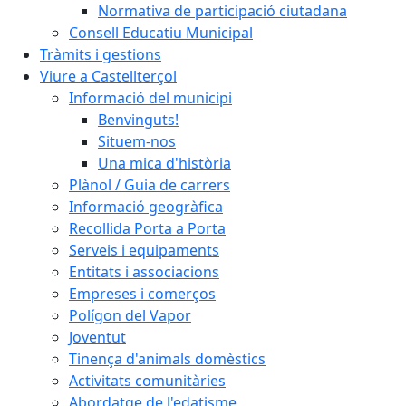
Normativa de participació ciutadana
Consell Educatiu Municipal
Tràmits i gestions
Viure a Castellterçol
Informació del municipi
Benvinguts!
Situem-nos
Una mica d'història
Plànol / Guia de carrers
Informació geogràfica
Recollida Porta a Porta
Serveis i equipaments
Entitats i associacions
Empreses i comerços
Polígon del Vapor
Joventut
Tinença d'animals domèstics
Activitats comunitàries
Abordatge de l'edatisme