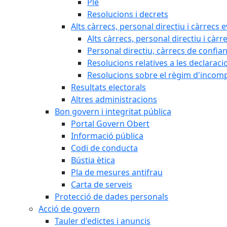
Ple
Resolucions i decrets
Alts càrrecs, personal directiu i càrrecs 
Alts càrrecs, personal directiu i càrr
Personal directiu, càrrecs de confia
Resolucions relatives a les declaracio
Resolucions sobre el règim d'incompat
Resultats electorals
Altres administracions
Bon govern i integritat pública
Portal Govern Obert
Informació pública
Codi de conducta
Bústia ètica
Pla de mesures antifrau
Carta de serveis
Protecció de dades personals
Acció de govern
Tauler d'edictes i anuncis