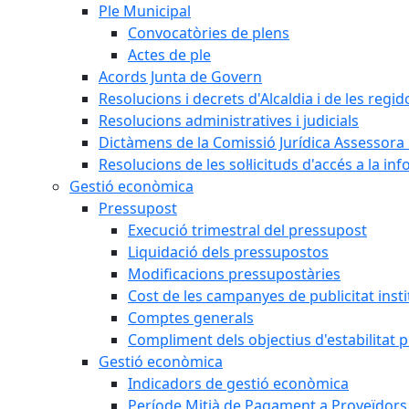
Ple Municipal
Convocatòries de plens
Actes de ple
Acords Junta de Govern
Resolucions i decrets d'Alcaldia i de les regid
Resolucions administratives i judicials
Dictàmens de la Comissió Jurídica Assessora 
Resolucions de les sol·licituds d'accés a la in
Gestió econòmica
Pressupost
Execució trimestral del pressupost
Liquidació dels pressupostos
Modificacions pressupostàries
Cost de les campanyes de publicitat insti
Comptes generals
Compliment dels objectius d'estabilitat 
Gestió econòmica
Indicadors de gestió econòmica
Període Mitjà de Pagament a Proveïdors