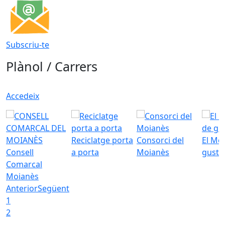
Subscriu-te
Plànol / Carrers
Accedeix
Reciclatge porta
Consorci del
El Mo
Consell
a porta
Moianès
gust
Comarcal
Moianès
Anterior
Següent
1
2