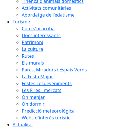
Tinença d'animals domèstics
Activitats comunitàries
Abordatge de l'edatisme
Turisme
Com s'hi arriba
Llocs interessants
Patrimoni
La cultura
Rutes
Els murals
Parcs, Miradors i Espais Verds
La Festa Major
Festes i esdeveniments
Les Fires i mercats
On menjar
On dormir
Predicció meteorològica
Webs d'interès turístic
Actualitat