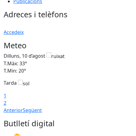
Publicacions
Adreces i telèfons
Accedeix
Meteo
Dilluns, 10 d’agost
D
T.Màx: 33°
T
T.Min: 20°
T
Tarda
T
1
2
Anterior
Següent
Butlletí digital