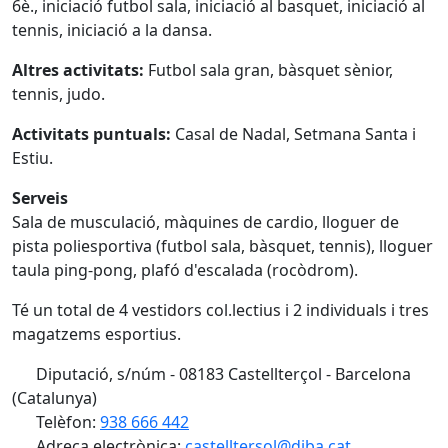
6è., iniciació futbol sala, iniciació al basquet, iniciació al
tennis, iniciació a la dansa.
Altres activitats:
Futbol sala gran, bàsquet sènior,
tennis, judo.
Activitats puntuals:
Casal de Nadal, Setmana Santa i
Estiu.
Serveis
Sala de musculació, màquines de cardio, lloguer de
pista poliesportiva (futbol sala, bàsquet, tennis), lloguer
taula ping-pong, plafó d'escalada (rocòdrom).
Té un total de 4 vestidors col.lectius i 2 individuals i tres
magatzems esportius.
Diputació, s/núm - 08183 Castellterçol - Barcelona
(Catalunya)
Telèfon:
938 666 442
Adreça electrònica:
castelltersol@diba.cat