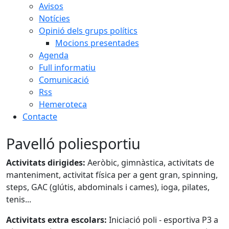
Avisos
Notícies
Opinió dels grups polítics
Mocions presentades
Agenda
Full informatiu
Comunicació
Rss
Hemeroteca
Contacte
Pavelló poliesportiu
Activitats dirigides:
Aeròbic, gimnàstica, activitats de
manteniment, activitat física per a gent gran, spinning,
steps, GAC (glútis, abdominals i cames), ioga, pilates,
tenis...
Activitats extra escolars:
Iniciació poli - esportiva P3 a