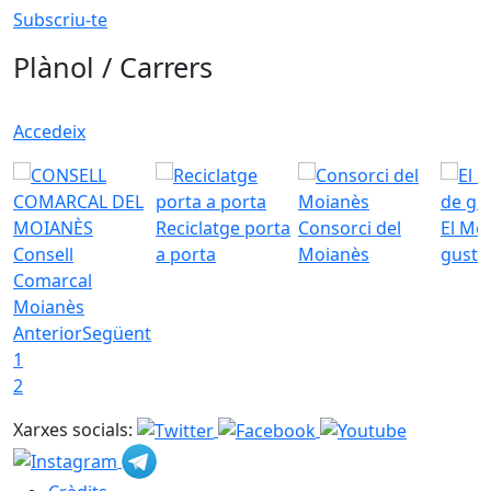
Subscriu-te
Plànol / Carrers
Accedeix
Reciclatge porta
Consorci del
El Mo
Consell
a porta
Moianès
gust
Comarcal
Moianès
Anterior
Següent
1
2
Xarxes socials: