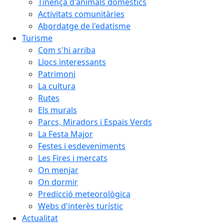
Tinença d'animals domèstics
Activitats comunitàries
Abordatge de l'edatisme
Turisme
Com s'hi arriba
Llocs interessants
Patrimoni
La cultura
Rutes
Els murals
Parcs, Miradors i Espais Verds
La Festa Major
Festes i esdeveniments
Les Fires i mercats
On menjar
On dormir
Predicció meteorològica
Webs d'interès turístic
Actualitat