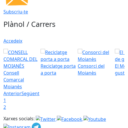
Subscriu-te
Plànol / Carrers
Accedeix
Reciclatge porta
Consorci del
El Mo
Consell
a porta
Moianès
gust
Comarcal
Moianès
Anterior
Següent
1
2
Xarxes socials: