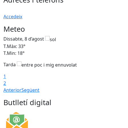
Accedeix
Meteo
Dissabte, 8 d’agost
D
T.Màx: 33°
T
T.Min: 18°
T
Tarda
1
2
Anterior
Següent
Butlletí digital