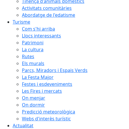
Tinença d'animals domèstics
Activitats comunitàries
Abordatge de l'edatisme
Turisme
Com s'hi arriba
Llocs interessants
Patrimoni
La cultura
Rutes
Els murals
Parcs, Miradors i Espais Verds
La Festa Major
Festes i esdeveniments
Les Fires i mercats
On menjar
On dormir
Predicció meteorològica
Webs d'interès turístic
Actualitat