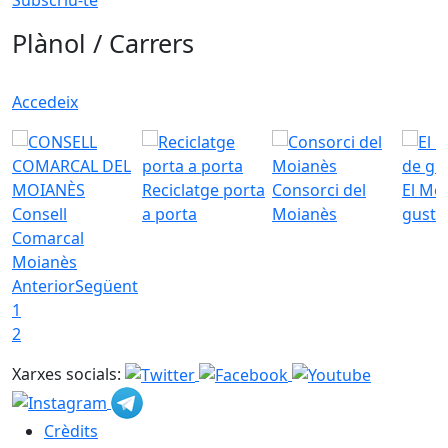
Plànol / Carrers
Accedeix
Reciclatge porta
Consorci del
El Mo
Consell
a porta
Moianès
gust
Comarcal
Moianès
Anterior
Següent
1
2
Xarxes socials:
Crèdits