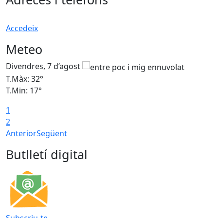
Accedeix
Meteo
Divendres, 7 d’agost
D
T.Màx: 32°
T
T.Min: 17°
T
1
T
2
Anterior
Següent
Butlletí digital
Subscriu-te