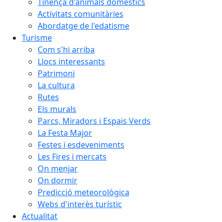
Tinença d'animals domèstics
Activitats comunitàries
Abordatge de l'edatisme
Turisme
Com s'hi arriba
Llocs interessants
Patrimoni
La cultura
Rutes
Els murals
Parcs, Miradors i Espais Verds
La Festa Major
Festes i esdeveniments
Les Fires i mercats
On menjar
On dormir
Predicció meteorològica
Webs d'interès turístic
Actualitat