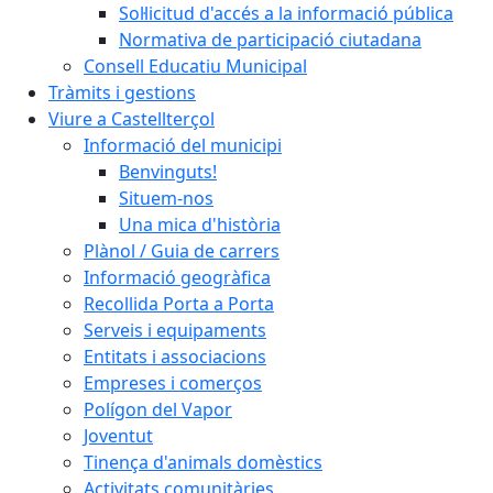
Sol·licitud d'accés a la informació pública
Normativa de participació ciutadana
Consell Educatiu Municipal
Tràmits i gestions
Viure a Castellterçol
Informació del municipi
Benvinguts!
Situem-nos
Una mica d'història
Plànol / Guia de carrers
Informació geogràfica
Recollida Porta a Porta
Serveis i equipaments
Entitats i associacions
Empreses i comerços
Polígon del Vapor
Joventut
Tinença d'animals domèstics
Activitats comunitàries