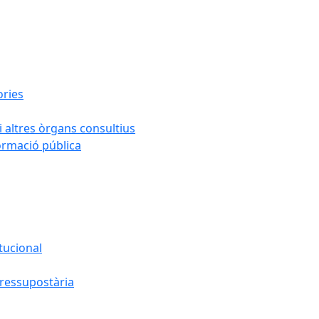
ories
i altres òrgans consultius
formació pública
tucional
pressupostària