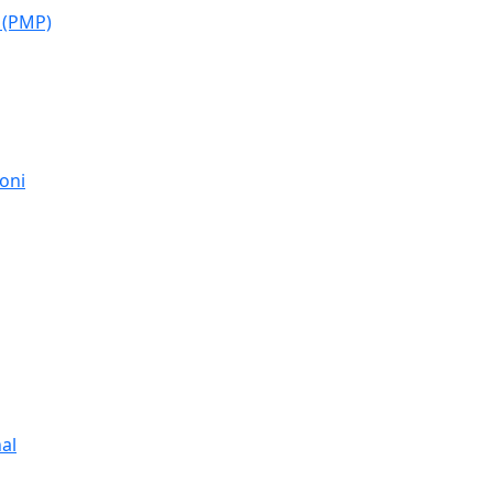
 (PMP)
moni
al