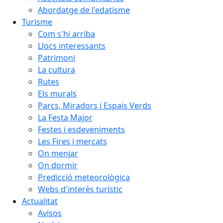
Abordatge de l'edatisme
Turisme
Com s'hi arriba
Llocs interessants
Patrimoni
La cultura
Rutes
Els murals
Parcs, Miradors i Espais Verds
La Festa Major
Festes i esdeveniments
Les Fires i mercats
On menjar
On dormir
Predicció meteorològica
Webs d'interès turístic
Actualitat
Avisos