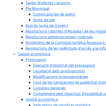
Tauler d'edictes i anuncis
Ple Municipal
Convocatòries de plens
Actes de ple
Acords Junta de Govern
Resolucions i decrets d'Alcaldia i de les regid
Resolucions administratives i judicials
Dictàmens de la Comissió Jurídica Assessora 
Resolucions de les sol·licituds d'accés a la in
Gestió econòmica
Pressupost
Execució trimestral del pressupost
Liquidació dels pressupostos
Modificacions pressupostàries
Cost de les campanyes de publicitat insti
Comptes generals
Compliment dels objectius d'estabilitat 
Gestió econòmica
Indicadors de gestió econòmica