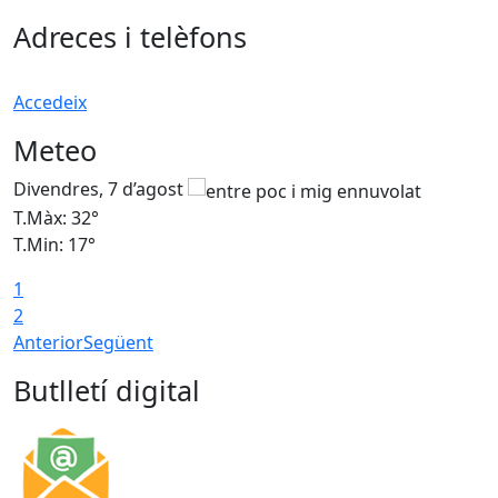
Adreces i telèfons
Accedeix
Meteo
Divendres, 7 d’agost
D
T.Màx: 32°
T
T.Min: 17°
T
1
T
2
Anterior
Següent
Butlletí digital