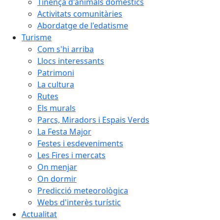
Tinença d'animals domèstics
Activitats comunitàries
Abordatge de l'edatisme
Turisme
Com s'hi arriba
Llocs interessants
Patrimoni
La cultura
Rutes
Els murals
Parcs, Miradors i Espais Verds
La Festa Major
Festes i esdeveniments
Les Fires i mercats
On menjar
On dormir
Predicció meteorològica
Webs d'interès turístic
Actualitat