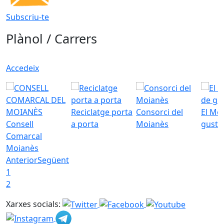
Subscriu-te
Plànol / Carrers
Accedeix
Reciclatge porta
Consorci del
El Mo
Consell
a porta
Moianès
gust
Comarcal
Moianès
Anterior
Següent
1
2
Xarxes socials: